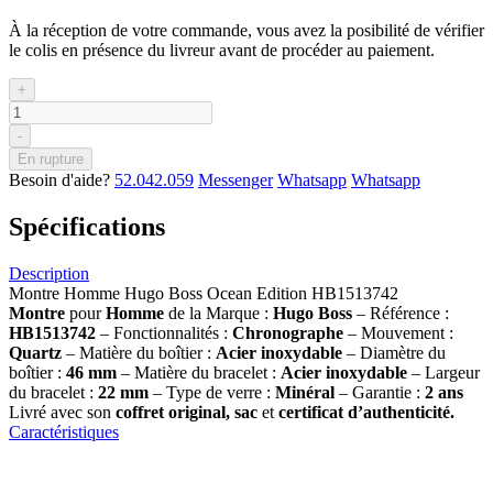
À la réception de votre commande, vous avez la posibilité de vérifier
le colis en présence du livreur avant de procéder au paiement.
+
-
En rupture
Besoin d'aide?
52.042.059
Messenger
Whatsapp
Whatsapp
Spécifications
Description
Montre Homme Hugo Boss Ocean Edition HB1513742
Montre
pour
Homme
de la Marque :
Hugo Boss
– Référence :
HB1513742
– Fonctionnalités :
Chronographe
– Mouvement :
Quartz
– Matière du boîtier :
Acier inoxydable
– Diamètre du
boîtier :
46 mm
– Matière du bracelet :
Acier inoxydable
– Largeur
du bracelet :
22 mm
– Type de verre :
Minéral
– Garantie :
2 ans
Livré avec son
coffret original, sac
et
certificat d’authenticité.
Caractéristiques