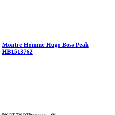
Montre Homme Hugo Boss Peak
HB1513762
580
DT
720
DT
Promotion
-
19%