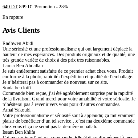
649
DT
899
DT
Promotion
-
28%
En rupture
Avis Clients
Radhwen Abidi
Une sériosité et une professionnalisme qui ont largement déplacé la
hauteur de mes espérances. Des produits originaux et de qualité, une
très grande variété de choix à des prix très raisonnables.
Lamia Ben Abdallah
Je suis entièrement satisfaite de ce premier achat chez vous. Produit
conforme à la photo, rapidité d’expédition et qualité de l’emballage.
Je n’hésiterai pas à commander de nouveau sur ce site.
Sonia ben lotfi
Commande bien reçue, j’ai été agréablement surprise par la rapidité
de la livraison. Grand merci pour votre amabilité et votre sériosité. Je
n’hésiterai pas à revenir vers vous pour d’autres commandes.
Amal Yakoubi
Votre professionnalisme et sériosité sont à applaudir, ça fait vraiment
plaisir de bénéficier d’un tel service…c’est ma deuxième commande
chez vous et ça ne serait pas la dernière nchallah.
Issam Ben khlifa
J’ai reçu aujourd’hui ma commande. Elle était conformément à mes