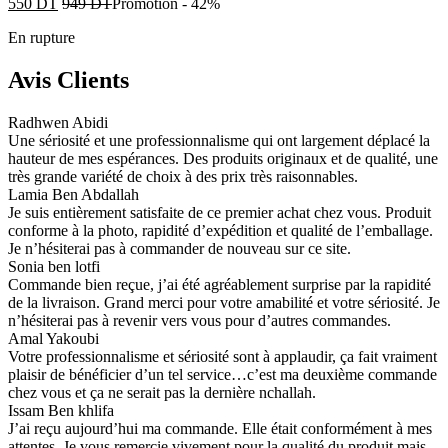
550
DT
949
DT
Promotion
-
42%
En rupture
Avis Clients
Radhwen Abidi
Une sériosité et une professionnalisme qui ont largement déplacé la
hauteur de mes espérances. Des produits originaux et de qualité, une
très grande variété de choix à des prix très raisonnables.
Lamia Ben Abdallah
Je suis entièrement satisfaite de ce premier achat chez vous. Produit
conforme à la photo, rapidité d’expédition et qualité de l’emballage.
Je n’hésiterai pas à commander de nouveau sur ce site.
Sonia ben lotfi
Commande bien reçue, j’ai été agréablement surprise par la rapidité
de la livraison. Grand merci pour votre amabilité et votre sériosité. Je
n’hésiterai pas à revenir vers vous pour d’autres commandes.
Amal Yakoubi
Votre professionnalisme et sériosité sont à applaudir, ça fait vraiment
plaisir de bénéficier d’un tel service…c’est ma deuxième commande
chez vous et ça ne serait pas la dernière nchallah.
Issam Ben khlifa
J’ai reçu aujourd’hui ma commande. Elle était conformément à mes
attentes. Je vous remercie vivement pour la qualité du produit mais