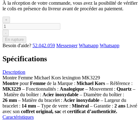
À la réception de votre commande, vous avez la posibilité de vérifier
le colis en présence du livreur avant de procéder au paiement.
+
-
En rupture
Besoin d'aide?
52.042.059
Messenger
Whatsapp
Whatsapp
Spécifications
Description
Montre Femme Michael Kors lexington MK3229
Montre
pour
Femme
de la Marque :
Michael Kors
– Référence :
MK3229
– Fonctionnalités :
Analogique
– Mouvement :
Quartz
–
Matière du boîtier :
Acier inoxydable
– Diamètre du boîtier :
26
mm
– Matière du bracelet :
Acier inoxydable
– Largeur du
bracelet :
14 mm
– Type de verre :
Minéral
– Garantie :
2 ans
Livré
avec son
coffret original, sac
et
certificat d’authenticité.
Caractéristiques