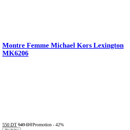
Montre Femme Michael Kors Lexington
MK6206
550
DT
949
DT
Promotion
-
42%