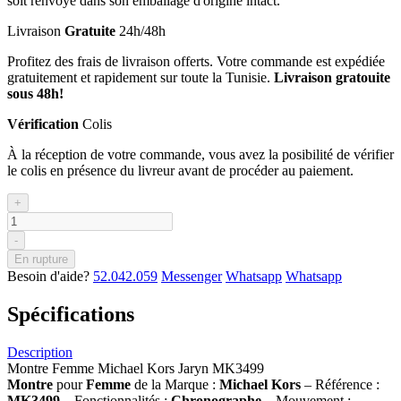
soit renvoyé dans son emballage d'origine intact.
Livraison
Gratuite
24h/48h
Profitez des frais de livraison offerts. Votre commande est expédiée
gratuitement et rapidement sur toute la Tunisie.
Livraison gratouite
sous 48h!
Vérification
Colis
À la réception de votre commande, vous avez la posibilité de vérifier
le colis en présence du livreur avant de procéder au paiement.
+
-
En rupture
Besoin d'aide?
52.042.059
Messenger
Whatsapp
Whatsapp
Spécifications
Description
Montre Femme Michael Kors Jaryn MK3499
Montre
pour
Femme
de la Marque :
Michael Kors
– Référence :
MK3499
– Fonctionnalités :
Chronographe
– Mouvement :