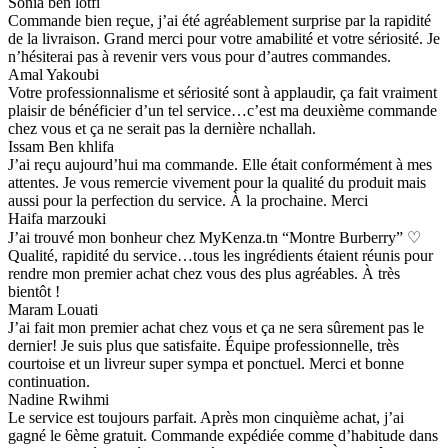
Sonia ben lotfi
Commande bien reçue, j’ai été agréablement surprise par la rapidité
de la livraison. Grand merci pour votre amabilité et votre sériosité. Je
n’hésiterai pas à revenir vers vous pour d’autres commandes.
Amal Yakoubi
Votre professionnalisme et sériosité sont à applaudir, ça fait vraiment
plaisir de bénéficier d’un tel service…c’est ma deuxième commande
chez vous et ça ne serait pas la dernière nchallah.
Issam Ben khlifa
J’ai reçu aujourd’hui ma commande. Elle était conformément à mes
attentes. Je vous remercie vivement pour la qualité du produit mais
aussi pour la perfection du service. À la prochaine. Merci
Haifa marzouki
J’ai trouvé mon bonheur chez MyKenza.tn “Montre Burberry” ♡
Qualité, rapidité du service…tous les ingrédients étaient réunis pour
rendre mon premier achat chez vous des plus agréables. À très
bientôt !
Maram Louati
J’ai fait mon premier achat chez vous et ça ne sera sûrement pas le
dernier! Je suis plus que satisfaite. Équipe professionnelle, très
courtoise et un livreur super sympa et ponctuel. Merci et bonne
continuation.
Nadine Rwihmi
Le service est toujours parfait. Après mon cinquième achat, j’ai
gagné le 6ème gratuit. Commande expédiée comme d’habitude dans