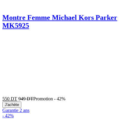
Montre Femme Michael Kors Parker
MK5925
550
DT
949
DT
Promotion
-
42%
J'achète
Garantie 2 ans
-
42%