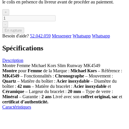
le colis en présence du livreur avant de procéder au paiement.
+
-
En rupture
Besoin d'aide?
52.042.059
Messenger
Whatsapp
Whatsapp
Spécifications
Description
Montre Femme Michael Kors Slim Runway MK4549
Montre
pour
Femme
de la Marque :
Michael Kors
– Référence :
MK4549
– Fonctionnalités :
Chronographe
– Mouvement :
Quartz
– Matière du boîtier :
Acier inoxydable
– Diamètre du
boîtier :
42
mm
– Matière du bracelet :
Acier inoxydable
et
Céramique
– Largeur du bracelet :
20 mm
– Type de verre :
Minéral
– Garantie :
2 ans
Livré avec son
coffret original, sac
et
certificat d’authenticité.
Caractéristiques