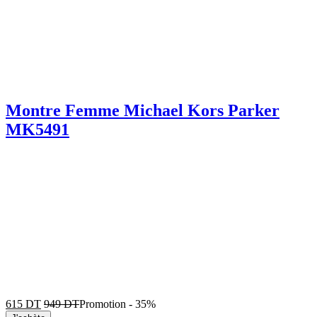
Montre Femme Michael Kors Parker
MK5491
615
DT
949
DT
Promotion
-
35%