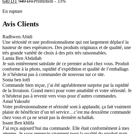
640
DT
949
DT
Promotion
-
33%
En rupture
Avis Clients
Radhwen Abidi
Une sériosité et une professionnalisme qui ont largement déplacé la
hauteur de mes espérances. Des produits originaux et de qualité, une
très grande variété de choix à des prix très raisonnables.
Lamia Ben Abdallah
Je suis entièrement satisfaite de ce premier achat chez vous. Produit
conforme à la photo, rapidité d’expédition et qualité de l’emballage.
Je n’hésiterai pas à commander de nouveau sur ce site.
Sonia ben lotfi
Commande bien reçue, j’ai été agréablement surprise par la rapidité
de la livraison. Grand merci pour votre amabilité et votre sériosité. Je
n’hésiterai pas à revenir vers vous pour d’autres commandes.
Amal Yakoubi
Votre professionnalisme et sériosité sont à applaudir, ça fait vraiment
plaisir de bénéficier d’un tel service…c’est ma deuxième commande
chez vous et ça ne serait pas la dernière nchallah.
Issam Ben khlifa
J’ai reçu aujourd’hui ma commande. Elle était conformément à mes
attentes. Je vous remercie vivement pour la qualité du produit mais