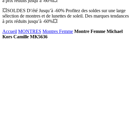
à prix réduits jusqu’à -60%💥
💥SOLDES D\'été Jusqu’à -60% Profitez des soldes sur une large
sélection de montres et de lunettes de soleil. Des marques tendances
à prix réduits jusqu’à -60%💥
Accueil
MONTRES
Montres Femme
Montre Femme Michael
Kors Camille MK5636