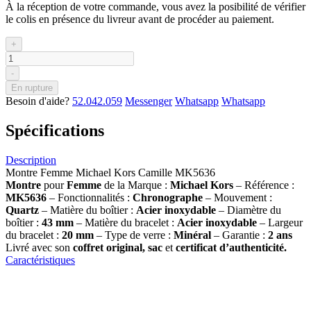
À la réception de votre commande, vous avez la posibilité de vérifier
le colis en présence du livreur avant de procéder au paiement.
+
-
En rupture
Besoin d'aide?
52.042.059
Messenger
Whatsapp
Whatsapp
Spécifications
Description
Montre Femme Michael Kors Camille MK5636
Montre
pour
Femme
de la Marque :
Michael Kors
– Référence :
MK5636
– Fonctionnalités :
Chronographe
– Mouvement :
Quartz
– Matière du boîtier :
Acier inoxydable
– Diamètre du
boîtier :
43
mm
– Matière du bracelet :
Acier inoxydable
– Largeur
du bracelet :
20 mm
– Type de verre :
Minéral
– Garantie :
2 ans
Livré avec son
coffret original, sac
et
certificat d’authenticité.
Caractéristiques