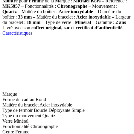
Montre
pour
Femme
de la Marque :
Michael Kors
– Référence :
MK5957
– Fonctionnalités :
Chronographe
– Mouvement :
Quartz
– Matière du boîtier :
Acier inoxydable
– Diamètre du
boîtier :
33
mm
– Matière du bracelet :
Acier inoxydable
– Largeur
du bracelet :
18 mm
– Type de verre :
Minéral
– Garantie :
2 ans
Livré avec son
coffret original, sac
et
certificat d’authenticité.
Caractéristiques
Marque
Forme du cadran
Rond
Matière du bracelet
Acier inoxydable
Type de fermoir
Boucle Déployante Simple
Type du mouvement
Quartz
Verre
Minéral
Fonctionnalité
Chronographe
Genre
Femme