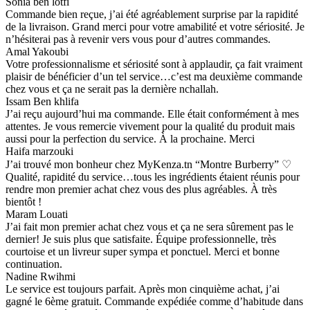
Sonia ben lotfi
Commande bien reçue, j’ai été agréablement surprise par la rapidité
de la livraison. Grand merci pour votre amabilité et votre sériosité. Je
n’hésiterai pas à revenir vers vous pour d’autres commandes.
Amal Yakoubi
Votre professionnalisme et sériosité sont à applaudir, ça fait vraiment
plaisir de bénéficier d’un tel service…c’est ma deuxième commande
chez vous et ça ne serait pas la dernière nchallah.
Issam Ben khlifa
J’ai reçu aujourd’hui ma commande. Elle était conformément à mes
attentes. Je vous remercie vivement pour la qualité du produit mais
aussi pour la perfection du service. À la prochaine. Merci
Haifa marzouki
J’ai trouvé mon bonheur chez MyKenza.tn “Montre Burberry” ♡
Qualité, rapidité du service…tous les ingrédients étaient réunis pour
rendre mon premier achat chez vous des plus agréables. À très
bientôt !
Maram Louati
J’ai fait mon premier achat chez vous et ça ne sera sûrement pas le
dernier! Je suis plus que satisfaite. Équipe professionnelle, très
courtoise et un livreur super sympa et ponctuel. Merci et bonne
continuation.
Nadine Rwihmi
Le service est toujours parfait. Après mon cinquième achat, j’ai
gagné le 6ème gratuit. Commande expédiée comme d’habitude dans