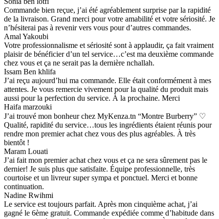
Sonia ben lotfi
Commande bien reçue, j’ai été agréablement surprise par la rapidité
de la livraison. Grand merci pour votre amabilité et votre sériosité. Je
n’hésiterai pas à revenir vers vous pour d’autres commandes.
Amal Yakoubi
Votre professionnalisme et sériosité sont à applaudir, ça fait vraiment
plaisir de bénéficier d’un tel service…c’est ma deuxième commande
chez vous et ça ne serait pas la dernière nchallah.
Issam Ben khlifa
J’ai reçu aujourd’hui ma commande. Elle était conformément à mes
attentes. Je vous remercie vivement pour la qualité du produit mais
aussi pour la perfection du service. À la prochaine. Merci
Haifa marzouki
J’ai trouvé mon bonheur chez MyKenza.tn “Montre Burberry” ♡
Qualité, rapidité du service…tous les ingrédients étaient réunis pour
rendre mon premier achat chez vous des plus agréables. À très
bientôt !
Maram Louati
J’ai fait mon premier achat chez vous et ça ne sera sûrement pas le
dernier! Je suis plus que satisfaite. Équipe professionnelle, très
courtoise et un livreur super sympa et ponctuel. Merci et bonne
continuation.
Nadine Rwihmi
Le service est toujours parfait. Après mon cinquième achat, j’ai
gagné le 6ème gratuit. Commande expédiée comme d’habitude dans