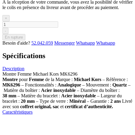
À la réception de votre commande, vous avez la posibilité de vérifier
le colis en présence du livreur avant de procéder au paiement.
+
-
En rupture
Besoin d'aide?
52.042.059
Messenger
Whatsapp
Whatsapp
Spécifications
Description
Montre Femme Michael Kors MK6296
Montre
pour
Femme
de la Marque :
Michael Kors
– Référence :
MK6296
– Fonctionnalités :
Analogique
– Mouvement :
Quartz
–
Matière du boîtier :
Acier inoxydable
– Diamètre du boîtier :
38
mm
– Matière du bracelet :
Acier inoxydable
– Largeur du
bracelet :
20 mm
– Type de verre :
Minéral
– Garantie :
2 ans
Livré
avec son
coffret original, sac
et
certificat d’authenticité.
Caractéristiques