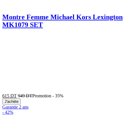
Montre Femme Michael Kors Lexington
MK1079 SET
615
DT
949
DT
Promotion
-
35%
J'achète
Garantie 2 ans
-
42%