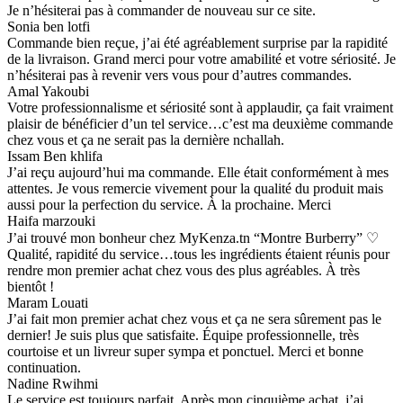
Je n’hésiterai pas à commander de nouveau sur ce site.
Sonia ben lotfi
Commande bien reçue, j’ai été agréablement surprise par la rapidité
de la livraison. Grand merci pour votre amabilité et votre sériosité. Je
n’hésiterai pas à revenir vers vous pour d’autres commandes.
Amal Yakoubi
Votre professionnalisme et sériosité sont à applaudir, ça fait vraiment
plaisir de bénéficier d’un tel service…c’est ma deuxième commande
chez vous et ça ne serait pas la dernière nchallah.
Issam Ben khlifa
J’ai reçu aujourd’hui ma commande. Elle était conformément à mes
attentes. Je vous remercie vivement pour la qualité du produit mais
aussi pour la perfection du service. À la prochaine. Merci
Haifa marzouki
J’ai trouvé mon bonheur chez MyKenza.tn “Montre Burberry” ♡
Qualité, rapidité du service…tous les ingrédients étaient réunis pour
rendre mon premier achat chez vous des plus agréables. À très
bientôt !
Maram Louati
J’ai fait mon premier achat chez vous et ça ne sera sûrement pas le
dernier! Je suis plus que satisfaite. Équipe professionnelle, très
courtoise et un livreur super sympa et ponctuel. Merci et bonne
continuation.
Nadine Rwihmi
Le service est toujours parfait. Après mon cinquième achat, j’ai