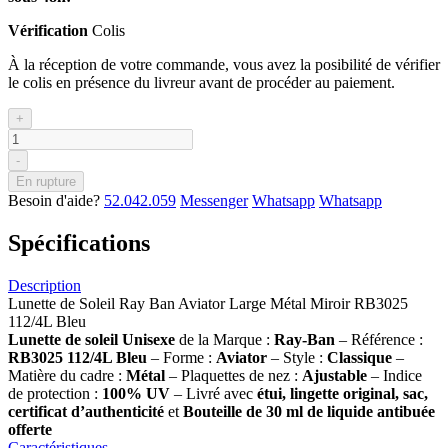
Vérification
Colis
À la réception de votre commande, vous avez la posibilité de vérifier
le colis en présence du livreur avant de procéder au paiement.
+
-
En rupture
Besoin d'aide?
52.042.059
Messenger
Whatsapp
Whatsapp
Spécifications
Description
Lunette de Soleil Ray Ban Aviator Large Métal Miroir RB3025
112/4L Bleu
Lunette de soleil
Unisexe
de la Marque :
Ray-Ban
– Référence :
RB3025 112/4L Bleu
– Forme :
Aviator
– Style :
Classique
–
Matière du cadre :
Métal
– Plaquettes de nez :
Ajustable
– Indice
de protection :
100% UV
– Livré avec
étui, lingette original, sac,
certificat d’authenticité
et
Bouteille de 30 ml
de liquide antibuée
offerte
Caractéristiques