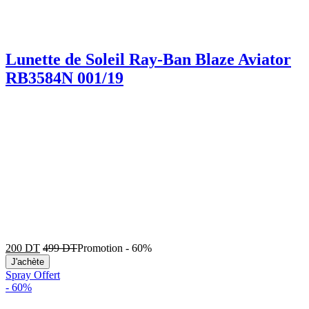
Lunette de Soleil Ray-Ban Blaze Aviator
RB3584N 001/19
200
DT
499
DT
Promotion
-
60%
J'achète
Spray Offert
-
60%