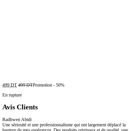
499
DT
499
DT
Promotion
-
50%
En rupture
Avis Clients
Radhwen Abidi
Une sériosité et une professionnalisme qui ont largement déplacé la
hauteur de mes espérances. Des produits originaux et de qualité, une