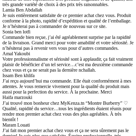
très grande variété de choix à des prix très raisonnables.
Lamia Ben Abdallah
Je suis entièrement satisfaite de ce premier achat chez vous. Produit
conforme à la photo, rapidité d’expédition et qualité de l’emballage.
Je n’hésiterai pas à commander de nouveau sur ce site.
Sonia ben lotfi
Commande bien reçue, j’ai été agréablement surprise par la rapidité
de la livraison. Grand merci pour votre amabilité et votre sériosité. Je
n’hésiterai pas à revenir vers vous pour d’autres commandes.
Amal Yakoubi
Votre professionnalisme et sériosité sont à applaudir, ça fait vraiment
plaisir de bénéficier d’un tel service…c’est ma deuxième commande
chez vous et ça ne serait pas la dernière nchallah.
Issam Ben khlifa
J’ai reçu aujourd’hui ma commande. Elle était conformément à mes
attentes. Je vous remercie vivement pour la qualité du produit mais
aussi pour la perfection du service. À la prochaine. Merci
Haifa marzouki
J’ai trouvé mon bonheur chez MyKenza.tn “Montre Burberry” ♡
Qualité, rapidité du service…tous les ingrédients étaient réunis pour
rendre mon premier achat chez vous des plus agréables. À très
bientôt !
Maram Louati
J’ai fait mon premier achat chez vous et ça ne sera sûrement pas le
dernier! Je suis plus que satisfaite. Équipe professionnelle, très