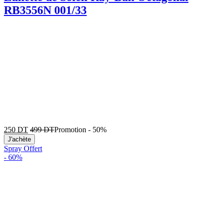
RB3556N 001/33
250
DT
499
DT
Promotion
-
50%
J'achète
Spray Offert
-
60%