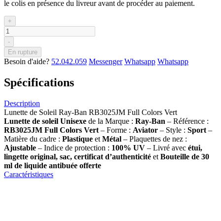
le colis en présence du livreur avant de procéder au paiement.
+
-
En rupture
Besoin d'aide?
52.042.059
Messenger
Whatsapp
Whatsapp
Spécifications
Description
Lunette de Soleil Ray-Ban RB3025JM Full Colors Vert
Lunette de soleil
Unisexe
de la Marque :
Ray-Ban
– Référence :
RB3025JM Full Colors Vert
– Forme :
Aviator
– Style :
Sport
–
Matière du cadre :
Plastique
et
Métal
– Plaquettes de nez :
Ajustable
– Indice de protection :
100% UV
– Livré avec
étui,
lingette original, sac, certificat d’authenticité
et
Bouteille de 30
ml
de liquide antibuée offerte
Caractéristiques