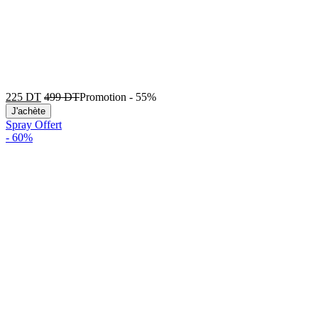
225
DT
499
DT
Promotion
-
55%
J'achète
Spray Offert
-
60%