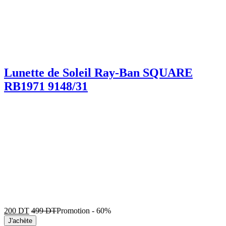
Lunette de Soleil Ray-Ban SQUARE
RB1971 9148/31
200
DT
499
DT
Promotion
-
60%
J'achète