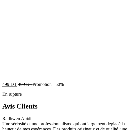
499
DT
499
DT
Promotion
-
50%
En rupture
Avis Clients
Radhwen Abidi
Une sériosité et une professionnalisme qui ont largement déplacé la
hauteur de mes espérances. Des produits originaux et de qualité, une