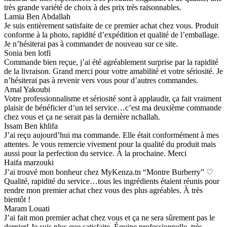
très grande variété de choix à des prix très raisonnables.
Lamia Ben Abdallah
Je suis entièrement satisfaite de ce premier achat chez vous. Produit
conforme à la photo, rapidité d’expédition et qualité de l’emballage.
Je n’hésiterai pas à commander de nouveau sur ce site.
Sonia ben lotfi
Commande bien reçue, j’ai été agréablement surprise par la rapidité
de la livraison. Grand merci pour votre amabilité et votre sériosité. Je
n’hésiterai pas à revenir vers vous pour d’autres commandes.
Amal Yakoubi
Votre professionnalisme et sériosité sont à applaudir, ça fait vraiment
plaisir de bénéficier d’un tel service…c’est ma deuxième commande
chez vous et ça ne serait pas la dernière nchallah.
Issam Ben khlifa
J’ai reçu aujourd’hui ma commande. Elle était conformément à mes
attentes. Je vous remercie vivement pour la qualité du produit mais
aussi pour la perfection du service. À la prochaine. Merci
Haifa marzouki
J’ai trouvé mon bonheur chez MyKenza.tn “Montre Burberry” ♡
Qualité, rapidité du service…tous les ingrédients étaient réunis pour
rendre mon premier achat chez vous des plus agréables. À très
bientôt !
Maram Louati
J’ai fait mon premier achat chez vous et ça ne sera sûrement pas le
dernier! Je suis plus que satisfaite. Équipe professionnelle, très