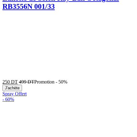
RB3556N 001/33
250
DT
499
DT
Promotion
-
50%
J'achète
Spray Offert
-
60%