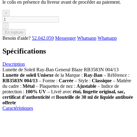
le colis en présence du livreur avant de procéder au paiement.
+
-
En rupture
Besoin d'aide?
52.042.059
Messenger
Whatsapp
Whatsapp
Spécifications
Description
Lunette de Soleil Ray-Ban General Blaze RB3583N 004/13
Lunette de soleil Unisexe
de la Marque :
Ray-Ban
– Référence :
RB3583N 004/13
– Forme :
Carrée
– Style :
Classique
– Matière
du cadre :
Métal
– Plaquettes de nez :
Ajustable
– Indice de
protection :
100% UV
– Livré avec
étui, lingette original, sac,
certificat d’authenticité
et
Bouteille de 30 ml
de liquide antibuée
offerte
Caractéristiques