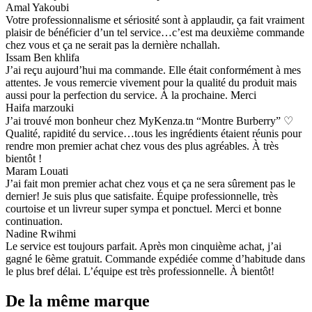
Amal Yakoubi
Votre professionnalisme et sériosité sont à applaudir, ça fait vraiment
plaisir de bénéficier d’un tel service…c’est ma deuxième commande
chez vous et ça ne serait pas la dernière nchallah.
Issam Ben khlifa
J’ai reçu aujourd’hui ma commande. Elle était conformément à mes
attentes. Je vous remercie vivement pour la qualité du produit mais
aussi pour la perfection du service. À la prochaine. Merci
Haifa marzouki
J’ai trouvé mon bonheur chez MyKenza.tn “Montre Burberry” ♡
Qualité, rapidité du service…tous les ingrédients étaient réunis pour
rendre mon premier achat chez vous des plus agréables. À très
bientôt !
Maram Louati
J’ai fait mon premier achat chez vous et ça ne sera sûrement pas le
dernier! Je suis plus que satisfaite. Équipe professionnelle, très
courtoise et un livreur super sympa et ponctuel. Merci et bonne
continuation.
Nadine Rwihmi
Le service est toujours parfait. Après mon cinquième achat, j’ai
gagné le 6ème gratuit. Commande expédiée comme d’habitude dans
le plus bref délai. L’équipe est très professionnelle. À bientôt!
De la même marque