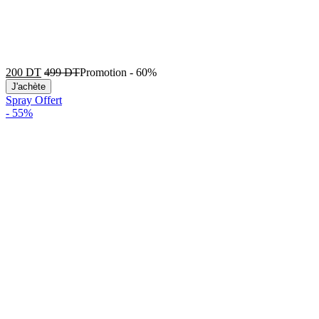
200
DT
499
DT
Promotion
-
60%
J'achète
Spray Offert
-
55%