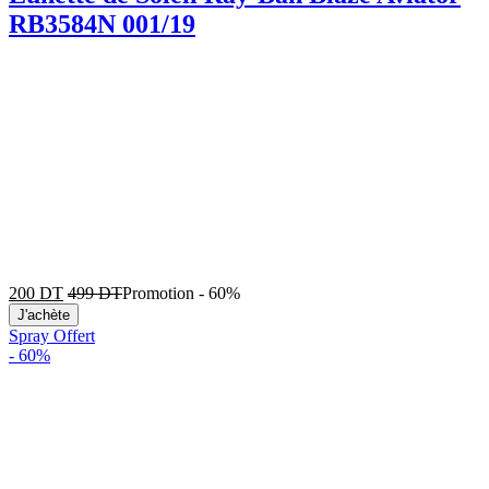
RB3584N 001/19
200
DT
499
DT
Promotion
-
60%
J'achète
Spray Offert
-
60%