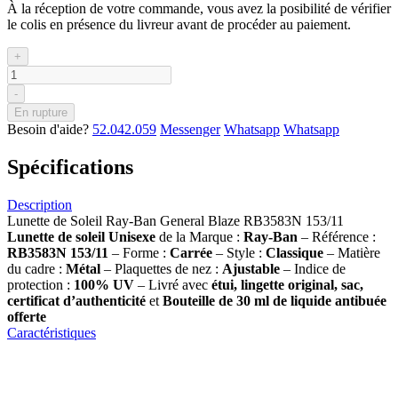
À la réception de votre commande, vous avez la posibilité de vérifier
le colis en présence du livreur avant de procéder au paiement.
+
-
En rupture
Besoin d'aide?
52.042.059
Messenger
Whatsapp
Whatsapp
Spécifications
Description
Lunette de Soleil Ray-Ban General Blaze RB3583N 153/11
Lunette de soleil Unisexe
de la Marque :
Ray-Ban
– Référence :
RB3583N 153/11
– Forme :
Carrée
– Style :
Classique
– Matière
du cadre :
Métal
– Plaquettes de nez :
Ajustable
– Indice de
protection :
100% UV
– Livré avec
étui, lingette original, sac,
certificat d’authenticité
et
Bouteille de 30 ml
de liquide antibuée
offerte
Caractéristiques