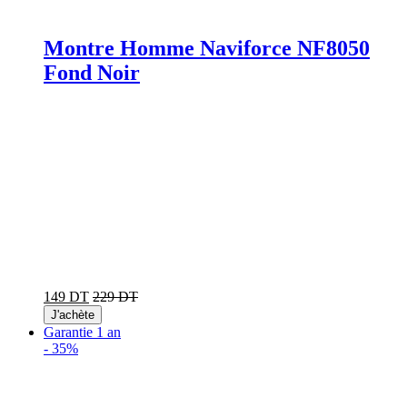
Montre Homme Naviforce NF8050
Fond Noir
149 DT
229 DT
J'achète
Garantie 1 an
-
35%