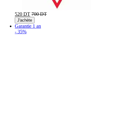
520 DT
700 DT
J'achète
Garantie 1 an
-
35%