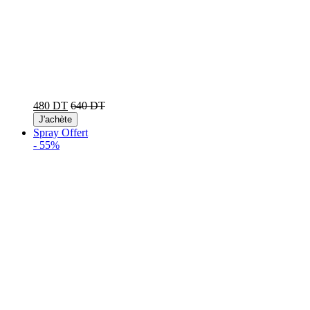
480 DT
640 DT
J'achète
Spray Offert
-
55%