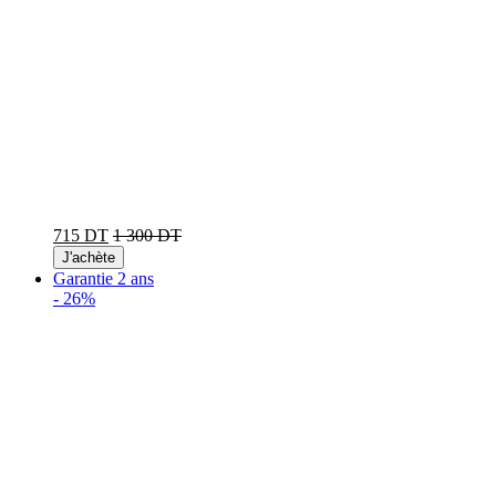
715 DT
1 300 DT
J'achète
Garantie 2 ans
-
26%