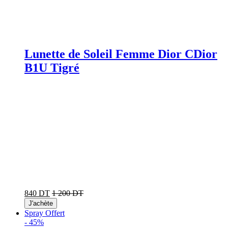
Lunette de Soleil Femme Dior CDior
B1U Tigré
840 DT
1 200 DT
J'achète
Spray Offert
-
45%