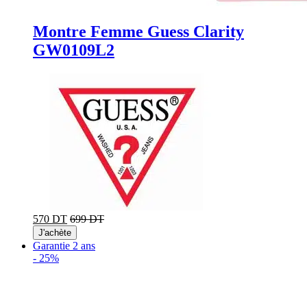
Montre Femme Guess Clarity
GW0109L2
570 DT
699 DT
J'achète
Garantie 2 ans
-
25%