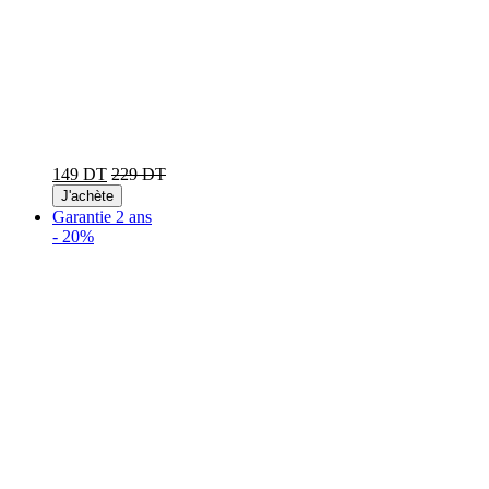
149 DT
229 DT
J'achète
Garantie 2 ans
-
20%