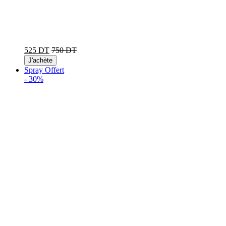
525 DT
750 DT
J'achète
Spray Offert
-
30%