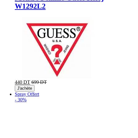
W1292L2
440 DT
699 DT
J'achète
Spray Offert
-
30%