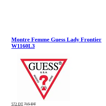
Montre Femme Guess Lady Frontier
W1160L3
572 DT
715 DT