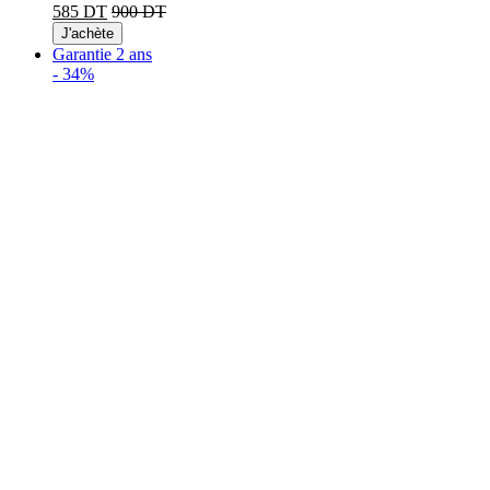
585 DT
900 DT
J'achète
Garantie 2 ans
-
34%