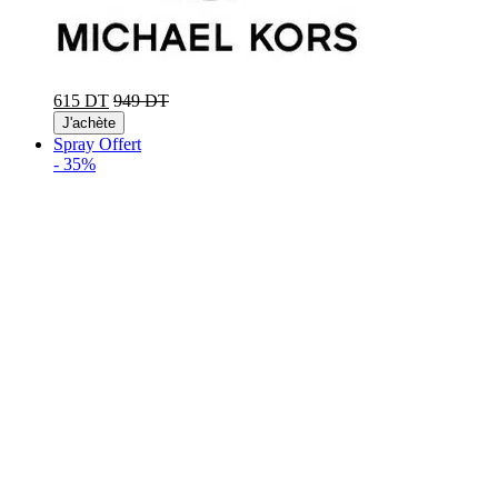
615 DT
949 DT
J'achète
Spray Offert
-
35%