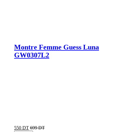
Montre Femme Guess Luna
GW0307L2
550 DT
699 DT