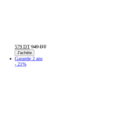
579 DT
949 DT
J'achète
Garantie 2 ans
-
21%