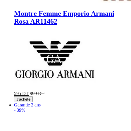
Montre Femme Emporio Armani
Rosa AR11462
595 DT
999 DT
J'achète
Garantie 2 ans
-
39%