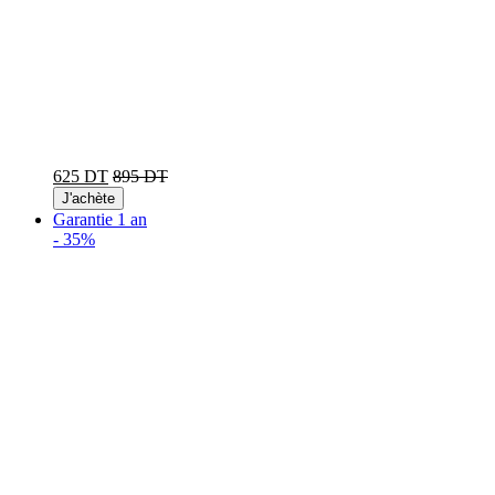
625 DT
895 DT
J'achète
Garantie 1 an
-
35%