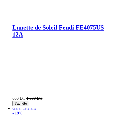
Lunette de Soleil Fendi FE4075US
12A
650 DT
1 000 DT
J'achète
Garantie 2 ans
-
18%