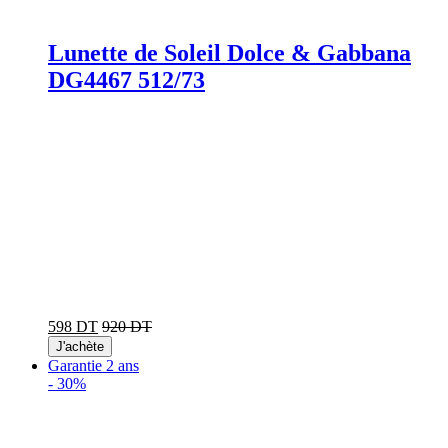
Lunette de Soleil Dolce & Gabbana
DG4467 512/73
598 DT
920 DT
J'achète
Garantie 2 ans
-
30%