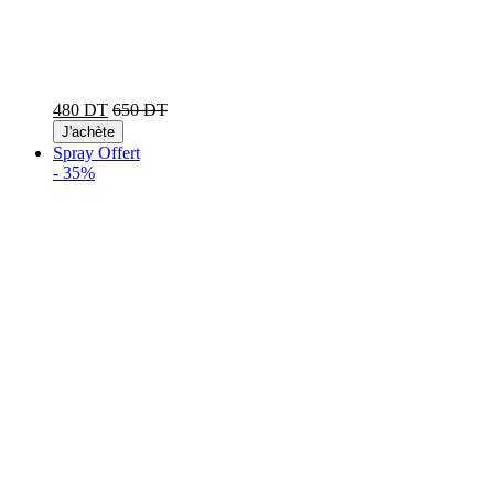
480 DT
650 DT
J'achète
Spray Offert
-
35%