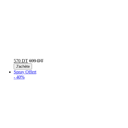
570 DT
699 DT
J'achète
Spray Offert
-
40%