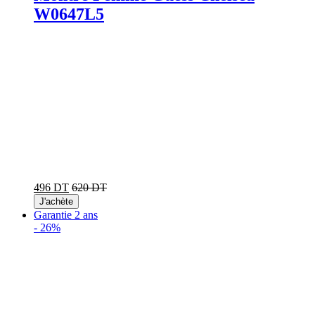
W0647L5
496 DT
620 DT
J'achète
Garantie 2 ans
-
26%