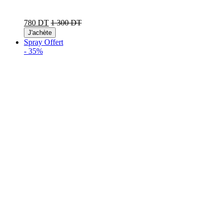
780 DT
1 300 DT
J'achète
Spray Offert
-
35%