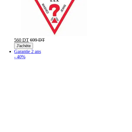
560 DT
699 DT
J'achète
Garantie 2 ans
-
40%