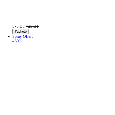
575 DT
725 DT
J'achète
Spray Offert
-
60%