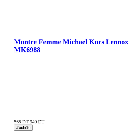
Montre Femme Michael Kors Lennox
MK6988
565 DT
949 DT
J'achète