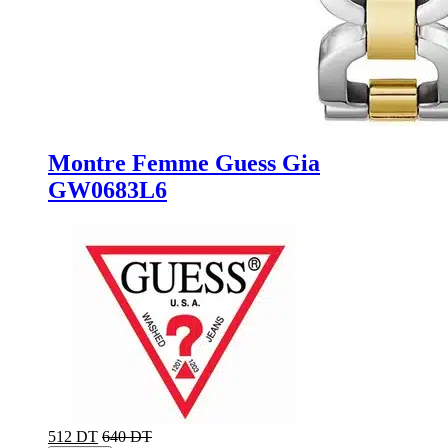
Montre Femme Guess Gia
GW0683L6
512 DT
640 DT