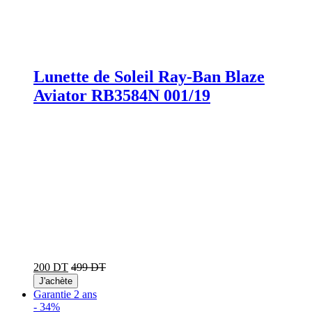
Lunette de Soleil Ray-Ban Blaze
Aviator RB3584N 001/19
200 DT
499 DT
J'achète
Garantie 2 ans
-
34%