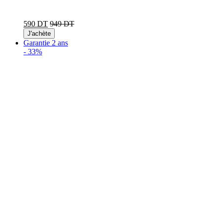
590 DT
949 DT
J'achète
Garantie 2 ans
-
33%