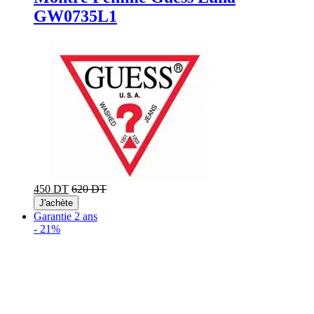
GW0735L1
450 DT
620 DT
J'achète
Garantie 2 ans
-
21%