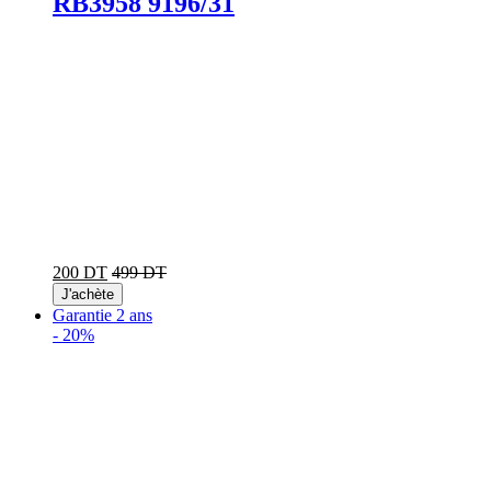
RB3958 9196/31
200 DT
499 DT
J'achète
Garantie 2 ans
-
20%