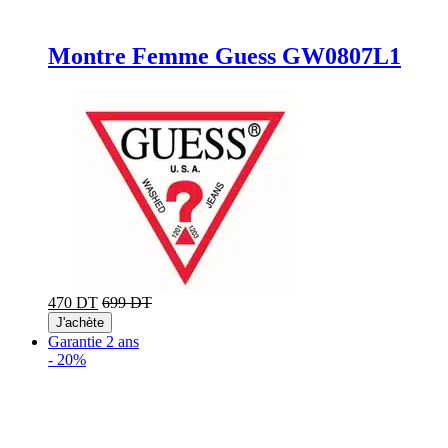
Montre Femme Guess GW0807L1
470 DT
699 DT
J'achète
Garantie 2 ans
-
20%