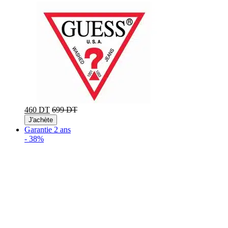
460 DT
699 DT
J'achète
Garantie 2 ans
-
38%