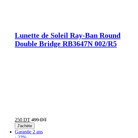
Lunette de Soleil Ray-Ban Round
Double Bridge RB3647N 002/R5
250 DT
499 DT
J'achète
Garantie 2 ans
-
22%