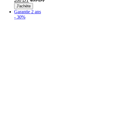
200 DT
499 DT
J'achète
Garantie 2 ans
-
30%