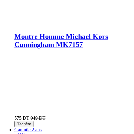
Montre Homme Michael Kors
Cunningham MK7157
575 DT
949 DT
J'achète
Garantie 2 ans