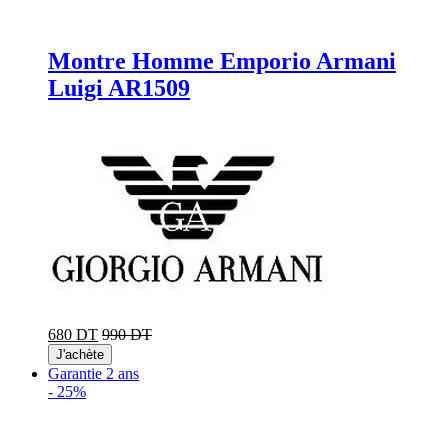
Montre Homme Emporio Armani
Luigi AR1509
680 DT
990 DT
J'achète
Garantie 2 ans
-
25%