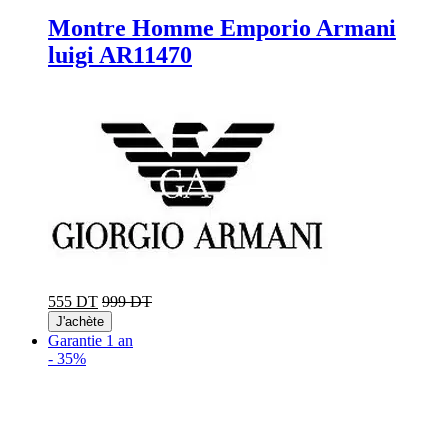
Montre Homme Emporio Armani
luigi AR11470
555 DT
999 DT
J'achète
Garantie 1 an
-
35%