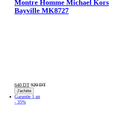
Montre Homme Michael Kors
Bayville MK8727
640 DT
920 DT
J'achète
Garantie 1 an
-
35%