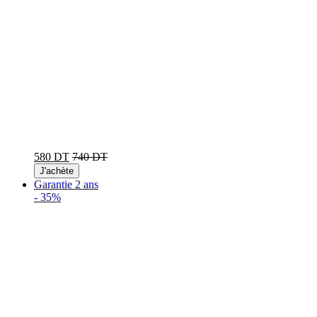
580 DT
740 DT
J'achète
Garantie 2 ans
-
35%