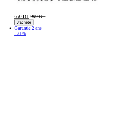
650 DT
999 DT
J'achète
Garantie 2 ans
-
31%