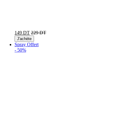
149 DT
229 DT
J'achète
Spray Offert
-
50%