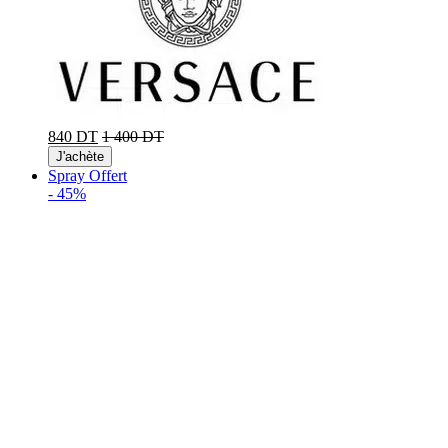
840 DT
1 400 DT
J'achète
Spray Offert
-
45%