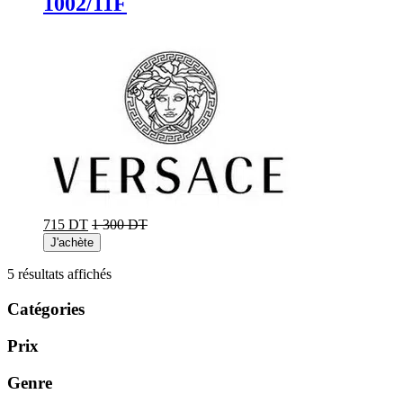
1002/11F
715 DT
1 300 DT
J'achète
Trié
5 résultats affichés
du
plus
Catégories
récent
au
Prix
plus
ancien
Genre