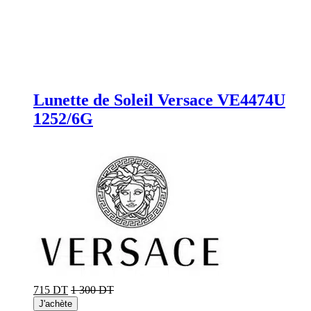
Lunette de Soleil Versace VE4474U
1252/6G
715 DT
1 300 DT
J'achète