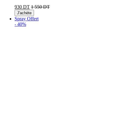
930 DT
1 550 DT
J'achète
Spray Offert
-
40%