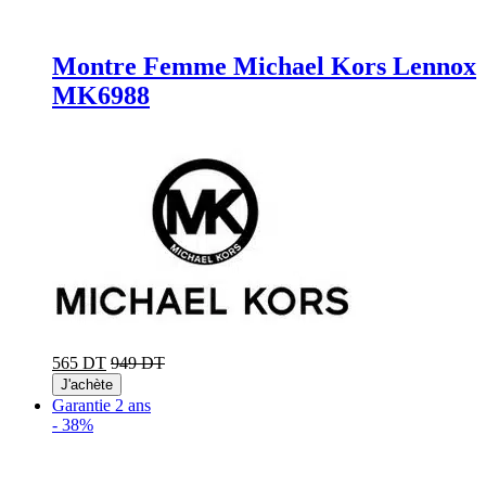
Montre Femme Michael Kors Lennox
MK6988
565 DT
949 DT
J'achète
Garantie 2 ans
-
38%