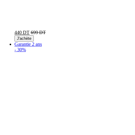
440 DT
699 DT
J'achète
Garantie 2 ans
-
30%