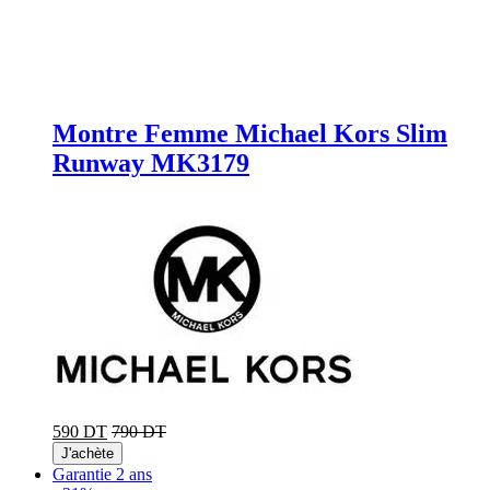
Montre Femme Michael Kors Slim
Runway MK3179
590 DT
790 DT
J'achète
Garantie 2 ans