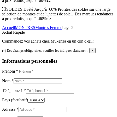
à prix réduits jusqu’à -60%💥
💥SOLDES D\'été Jusqu’à -60% Profitez des soldes sur une large
sélection de montres et de lunettes de soleil. Des marques tendances
à prix réduits jusqu’à -60%💥
Accueil
MONTRES
Montres Femme
Page 2
Achat Rapide
Commandez vos achats chez Mykenza en un clin d'œil!
(*) Des champs obligatoires, veuillez les indiquer clairement.
×
Informations personnelles
Prénom
*
Nom
*
Téléphone 1
*
Pays
(facultatif)
Adresse
*