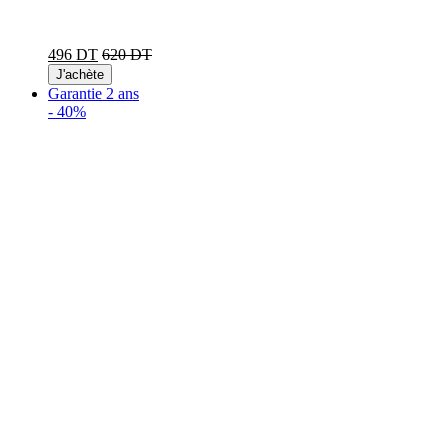
496 DT
620 DT
J'achète
Garantie 2 ans
-
40%