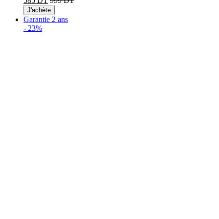
585 DT
999 DT
J'achète
Garantie 2 ans
-
23%