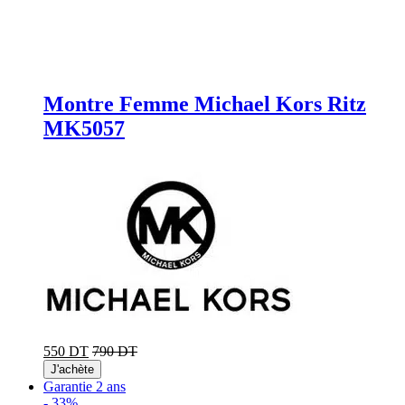
Montre Femme Michael Kors Ritz
MK5057
550 DT
790 DT
J'achète
Garantie 2 ans
-
33%