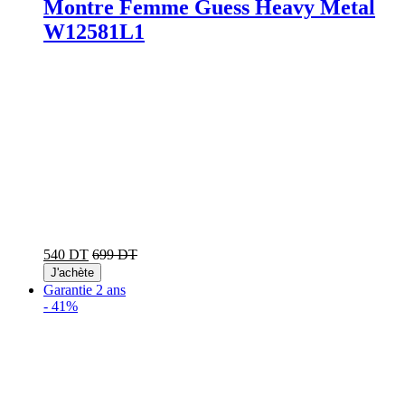
Montre Femme Guess Heavy Metal
W12581L1
540 DT
699 DT
J'achète
Garantie 2 ans
-
41%