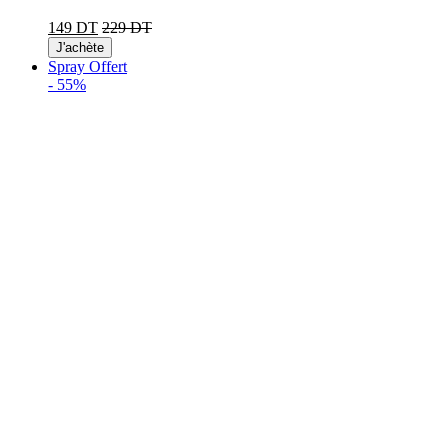
149 DT
229 DT
J'achète
Spray Offert
-
55%