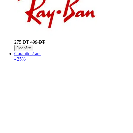
275 DT
499 DT
J'achète
Garantie 2 ans
-
25%