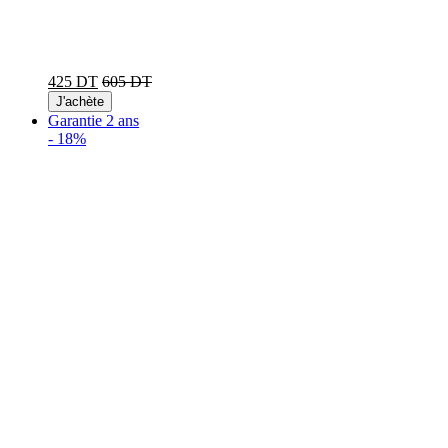
425 DT
605 DT
J'achète
Garantie 2 ans
-
18%