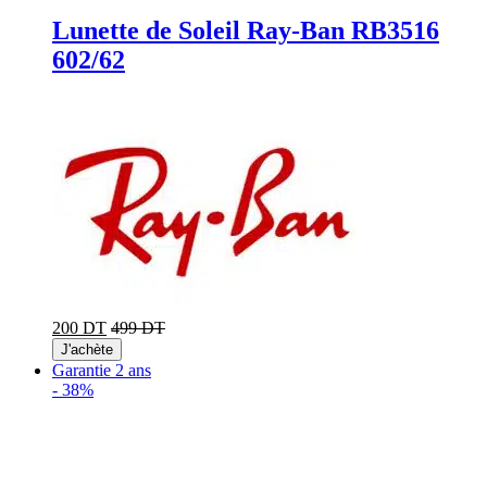
Lunette de Soleil Ray-Ban RB3516
602/62
200 DT
499 DT
J'achète
Garantie 2 ans
-
38%