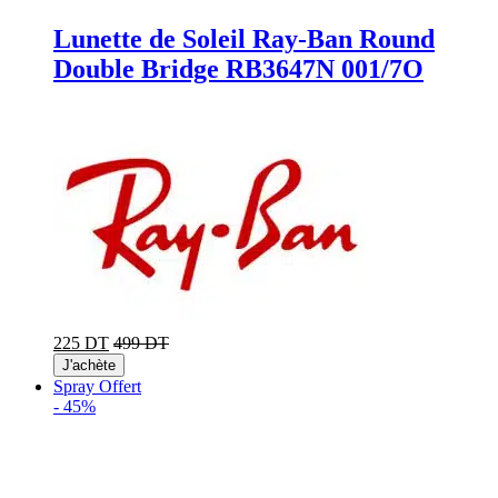
Lunette de Soleil Ray-Ban Round
Double Bridge RB3647N 001/7O
225 DT
499 DT
J'achète
Spray Offert
-
45%