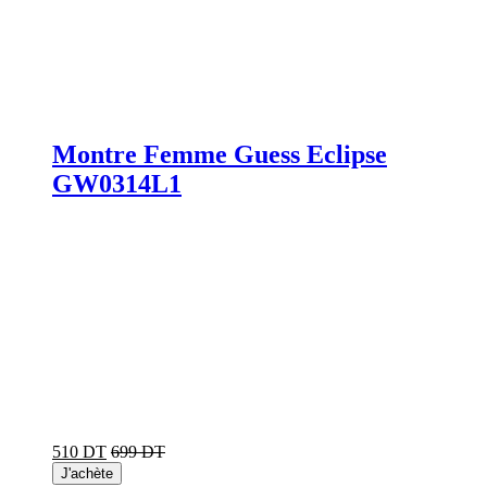
Montre Femme Guess Eclipse
GW0314L1
510 DT
699 DT
J'achète