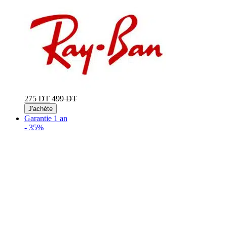
275 DT
499 DT
J'achète
Garantie 1 an
-
35%