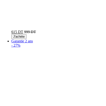
615 DT
999 DT
J'achète
Garantie 2 ans
-
27%