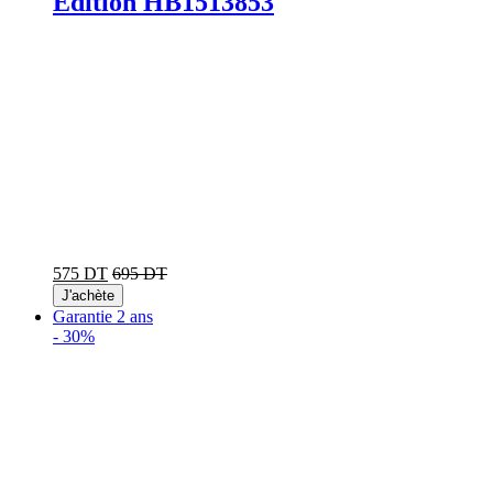
Edition HB1513853
575 DT
695 DT
J'achète
Garantie 2 ans
-
30%