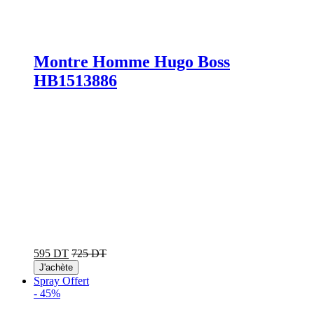
Montre Homme Hugo Boss
HB1513886
595 DT
725 DT
J'achète
Spray Offert
-
45%