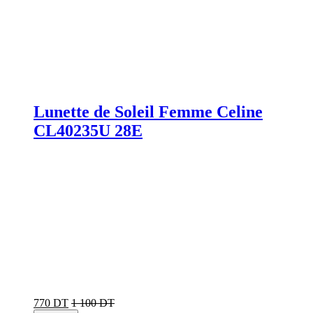
Lunette de Soleil Femme Celine
CL40235U 28E
770 DT
1 100 DT