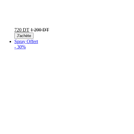
720 DT
1 200 DT
J'achète
Spray Offert
-
30%