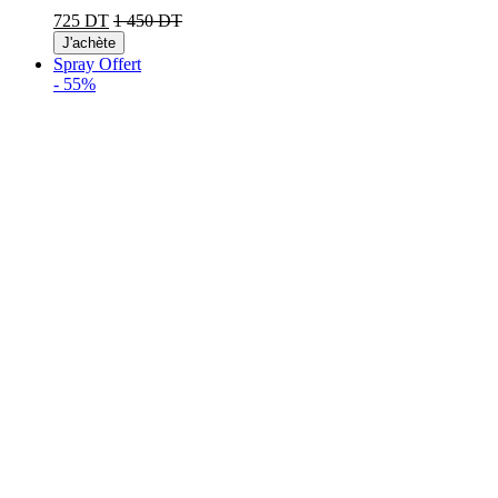
725 DT
1 450 DT
J'achète
Spray Offert
-
55%