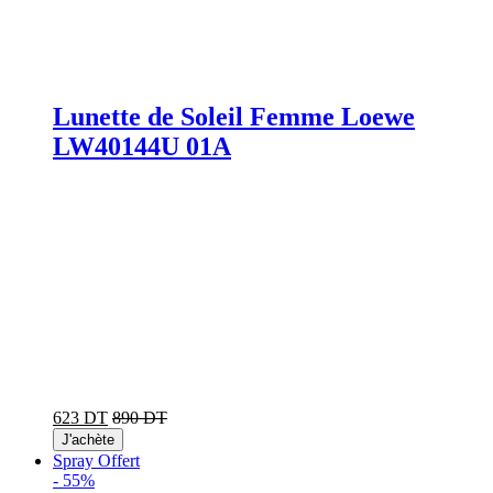
Lunette de Soleil Femme Loewe
LW40144U 01A
623 DT
890 DT
J'achète
Spray Offert
-
55%