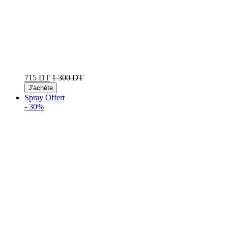
715 DT
1 300 DT
J'achète
Spray Offert
-
30%