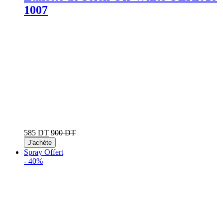
1007
585 DT
900 DT
J'achète
Spray Offert
-
40%