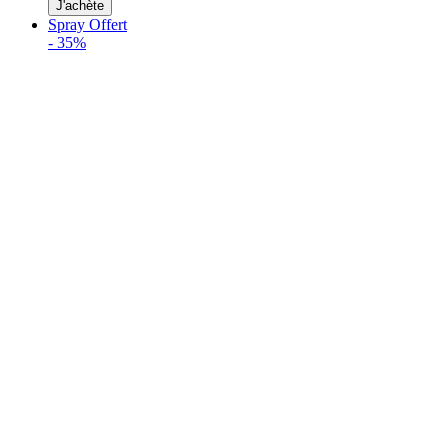
J'achète
Spray Offert
-
35%