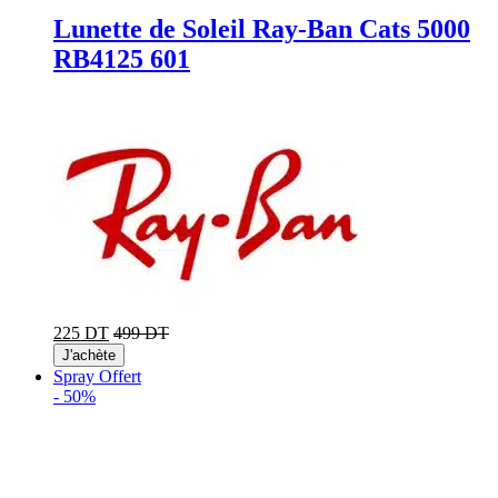
Lunette de Soleil Ray-Ban Cats 5000
RB4125 601
225 DT
499 DT
J'achète
Spray Offert
-
50%