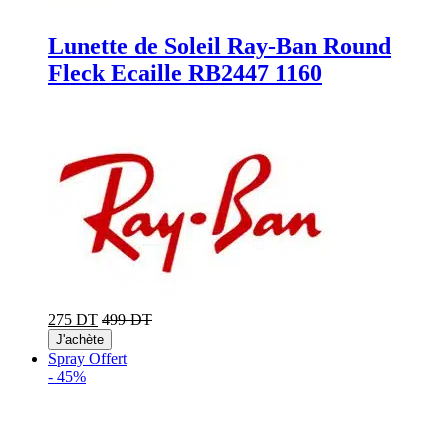
Lunette de Soleil Ray-Ban Round
Fleck Ecaille RB2447 1160
275 DT
499 DT
J'achète
Spray Offert
-
45%