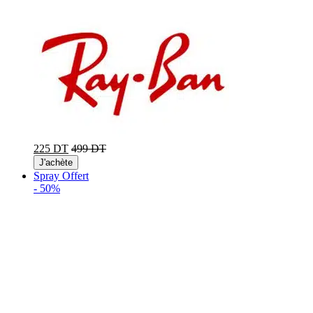
225 DT
499 DT
J'achète
Spray Offert
-
50%