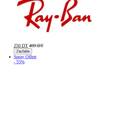
250 DT
499 DT
J'achète
Spray Offert
-
55%