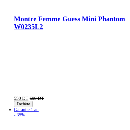
Montre Femme Guess Mini Phantom
W0235L2
550 DT
699 DT
J'achète
Garantie 1 an
-
35%