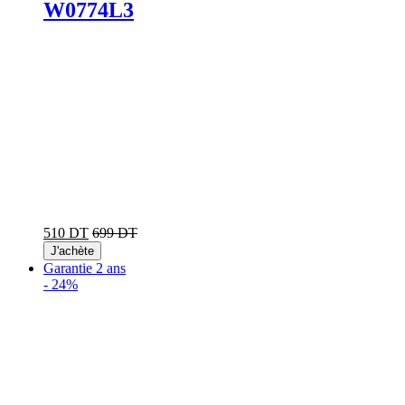
W0774L3
510 DT
699 DT
J'achète
Garantie 2 ans
-
24%