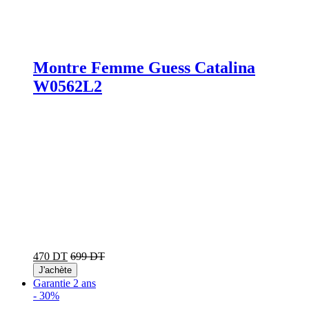
Montre Femme Guess Catalina
W0562L2
470 DT
699 DT
J'achète
Garantie 2 ans
-
30%