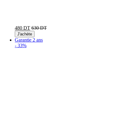
480 DT
630 DT
J'achète
Garantie 2 ans
-
33%