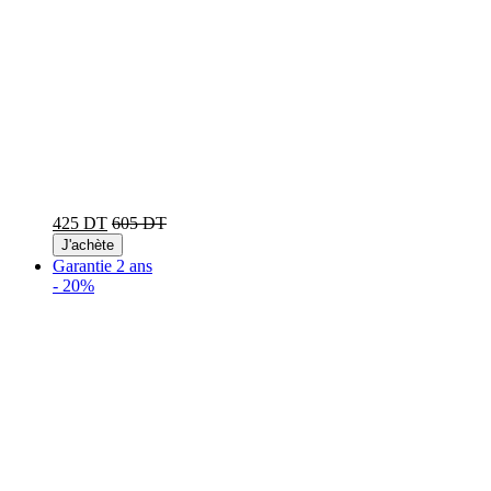
425 DT
605 DT
J'achète
Garantie 2 ans
-
20%