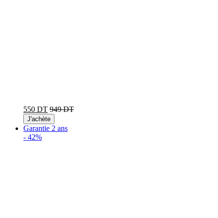
550 DT
949 DT
J'achète
Garantie 2 ans
-
42%