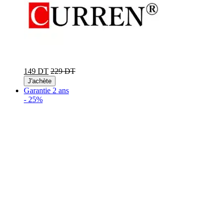
149 DT
229 DT
J'achète
Garantie 2 ans
-
25%