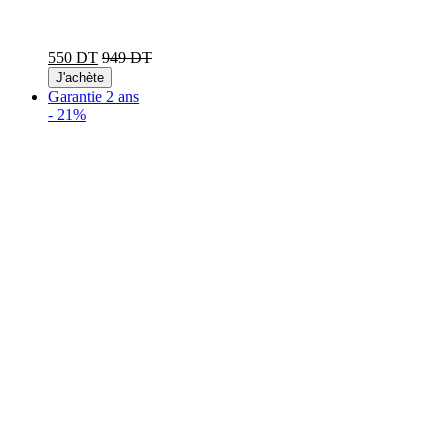
550 DT
949 DT
J'achète
Garantie 2 ans
-
21%