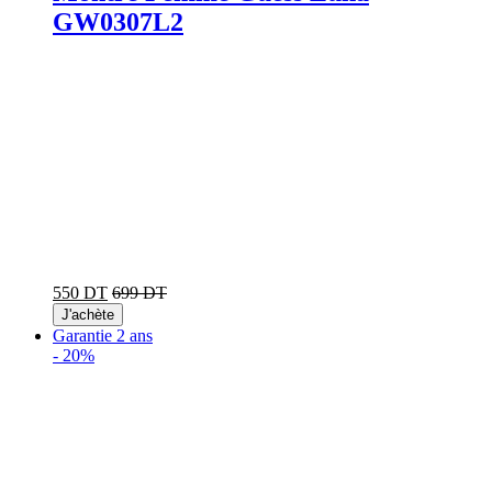
GW0307L2
550 DT
699 DT
J'achète
Garantie 2 ans
-
20%