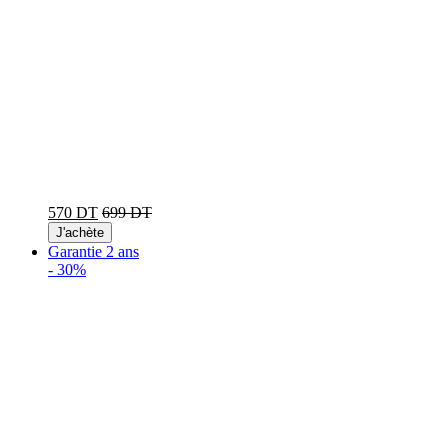
570 DT
699 DT
J'achète
Garantie 2 ans
-
30%