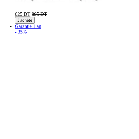
625 DT
895 DT
J'achète
Garantie 1 an
-
35%