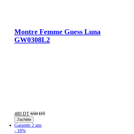
Montre Femme Guess Luna
GW0308L2
480 DT
650 DT
J'achète
Garantie 2 ans
-
18%