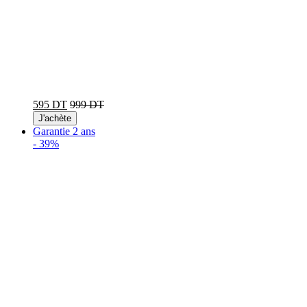
595 DT
999 DT
J'achète
Garantie 2 ans
-
39%