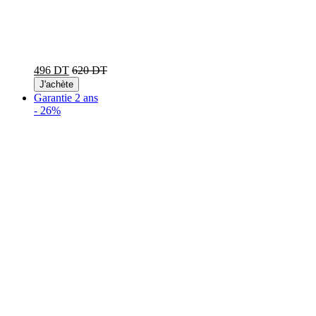
496 DT
620 DT
J'achète
Garantie 2 ans
-
26%