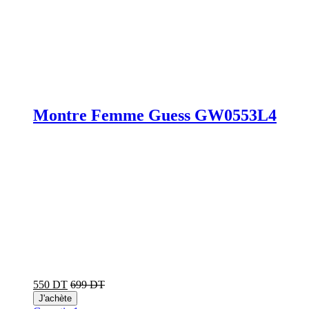
Montre Femme Guess GW0553L4
550 DT
699 DT
J'achète