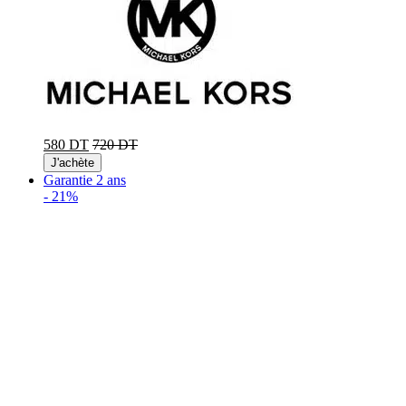
580 DT
720 DT
J'achète
Garantie 2 ans
-
21%