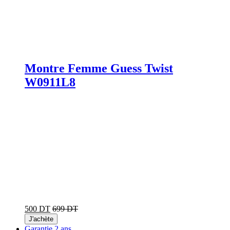
Montre Femme Guess Twist
W0911L8
500 DT
699 DT
J'achète
Garantie 2 ans