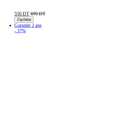
550 DT
699 DT
J'achète
Garantie 2 ans
-
37%