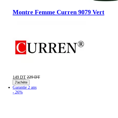
Montre Femme Curren 9079 Vert
149 DT
229 DT
J'achète
Garantie 2 ans
-
26%