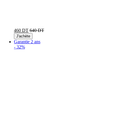
460 DT
640 DT
J'achète
Garantie 2 ans
-
32%