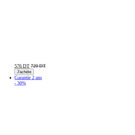
576 DT
720 DT
J'achète
Garantie 2 ans
-
30%