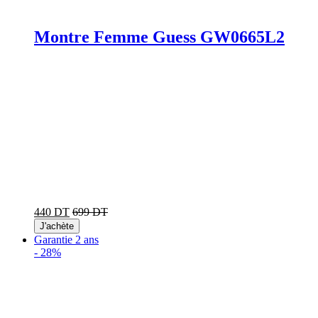
Montre Femme Guess GW0665L2
440 DT
699 DT
J'achète
Garantie 2 ans
-
28%