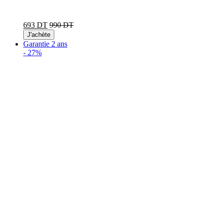
693 DT
990 DT
J'achète
Garantie 2 ans
-
27%