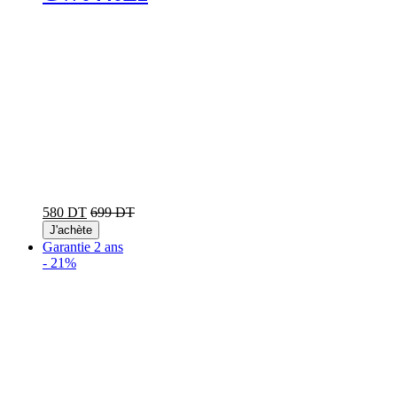
580 DT
699 DT
J'achète
Garantie 2 ans
-
21%