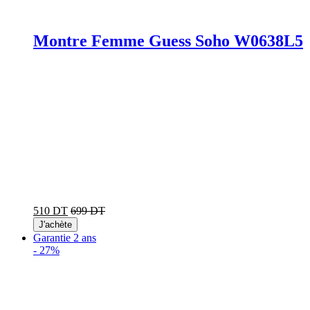
Montre Femme Guess Soho W0638L5
510 DT
699 DT
J'achète
Garantie 2 ans
-
27%