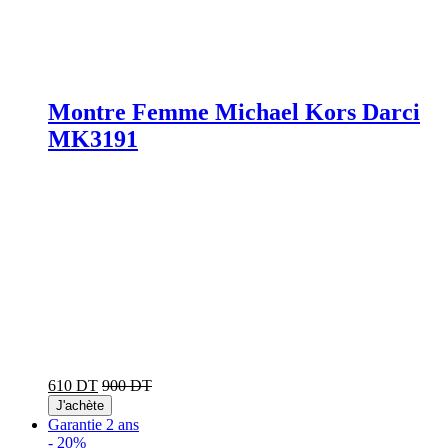
Montre Femme Michael Kors Darci
MK3191
610 DT
900 DT
J'achète
Garantie 2 ans
-
20%