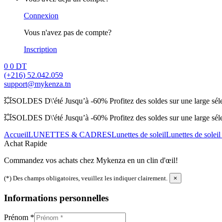
Connexion
Vous n'avez pas de compte?
Inscription
0
0 DT
(+216) 52.042.059
support@mykenza.tn
💥SOLDES D\'été Jusqu’à -60% Profitez des soldes sur une large sélec
💥SOLDES D\'été Jusqu’à -60% Profitez des soldes sur une large sélec
Accueil
LUNETTES & CADRES
Lunettes de soleil
Lunettes de sole
Achat Rapide
Commandez vos achats chez Mykenza en un clin d'œil!
(*) Des champs obligatoires, veuillez les indiquer clairement.
×
Informations personnelles
Prénom
*