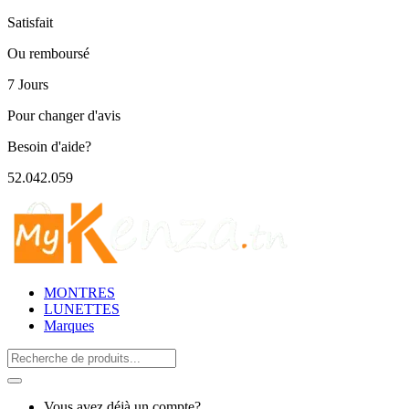
Satisfait
Ou remboursé
7 Jours
Pour changer d'avis
Besoin d'aide?
52.042.059
MONTRES
LUNETTES
Marques
Search
for:
Vous avez déjà un compte?