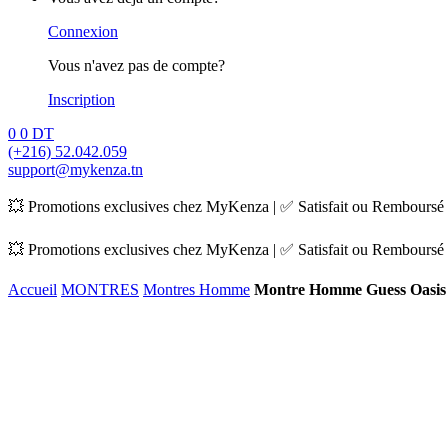
Connexion
Vous n'avez pas de compte?
Inscription
0
0
DT
(+216) 52.042.059
support@mykenza.tn
💥 Promotions exclusives chez MyKenza | ✅ Satisfait ou Remboursé |
💥 Promotions exclusives chez MyKenza | ✅ Satisfait ou Remboursé |
Accueil
MONTRES
Montres Homme
Montre Homme Guess Oasi