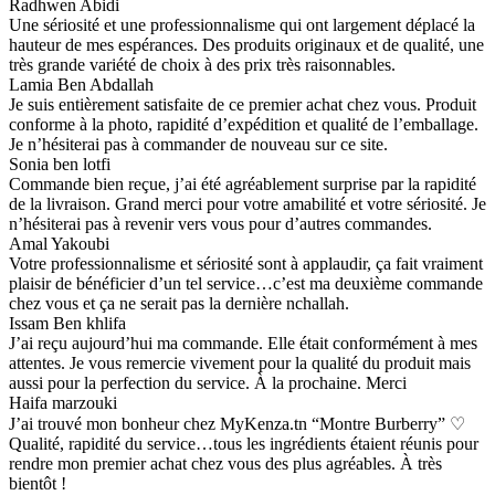
Radhwen Abidi
Une sériosité et une professionnalisme qui ont largement déplacé la
hauteur de mes espérances. Des produits originaux et de qualité, une
très grande variété de choix à des prix très raisonnables.
Lamia Ben Abdallah
Je suis entièrement satisfaite de ce premier achat chez vous. Produit
conforme à la photo, rapidité d’expédition et qualité de l’emballage.
Je n’hésiterai pas à commander de nouveau sur ce site.
Sonia ben lotfi
Commande bien reçue, j’ai été agréablement surprise par la rapidité
de la livraison. Grand merci pour votre amabilité et votre sériosité. Je
n’hésiterai pas à revenir vers vous pour d’autres commandes.
Amal Yakoubi
Votre professionnalisme et sériosité sont à applaudir, ça fait vraiment
plaisir de bénéficier d’un tel service…c’est ma deuxième commande
chez vous et ça ne serait pas la dernière nchallah.
Issam Ben khlifa
J’ai reçu aujourd’hui ma commande. Elle était conformément à mes
attentes. Je vous remercie vivement pour la qualité du produit mais
aussi pour la perfection du service. À la prochaine. Merci
Haifa marzouki
J’ai trouvé mon bonheur chez MyKenza.tn “Montre Burberry” ♡
Qualité, rapidité du service…tous les ingrédients étaient réunis pour
rendre mon premier achat chez vous des plus agréables. À très
bientôt !