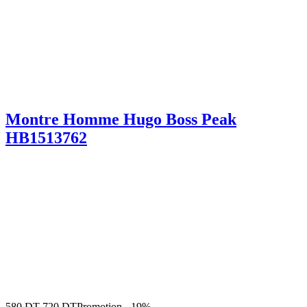
Montre Homme Hugo Boss Peak
HB1513762
580
DT
720
DT
Promotion
-
19%