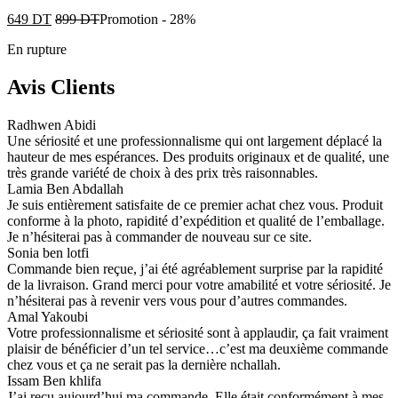
649
DT
899
DT
Promotion
-
28%
En rupture
Avis Clients
Radhwen Abidi
Une sériosité et une professionnalisme qui ont largement déplacé la
hauteur de mes espérances. Des produits originaux et de qualité, une
très grande variété de choix à des prix très raisonnables.
Lamia Ben Abdallah
Je suis entièrement satisfaite de ce premier achat chez vous. Produit
conforme à la photo, rapidité d’expédition et qualité de l’emballage.
Je n’hésiterai pas à commander de nouveau sur ce site.
Sonia ben lotfi
Commande bien reçue, j’ai été agréablement surprise par la rapidité
de la livraison. Grand merci pour votre amabilité et votre sériosité. Je
n’hésiterai pas à revenir vers vous pour d’autres commandes.
Amal Yakoubi
Votre professionnalisme et sériosité sont à applaudir, ça fait vraiment
plaisir de bénéficier d’un tel service…c’est ma deuxième commande
chez vous et ça ne serait pas la dernière nchallah.
Issam Ben khlifa
J’ai reçu aujourd’hui ma commande. Elle était conformément à mes