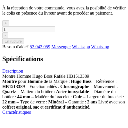
À la réception de votre commande, vous avez la posibilité de vérifier
le colis en présence du livreur avant de procéder au paiement.
+
-
En rupture
Besoin d'aide?
52.042.059
Messenger
Whatsapp
Whatsapp
Spécifications
Description
Montre Homme Hugo Boss Rafale HB1513389
Montre
pour
Homme
de la Marque :
Hugo Boss
– Référence :
HB1513389
– Fonctionnalités :
Chronographe
– Mouvement :
Quartz
– Matière du boîtier :
Acier inoxydable
– Diamètre du
boîtier :
44 mm
– Matière du bracelet :
Cuir
– Largeur du bracelet :
22 mm
– Type de verre :
Minéral
– Garantie :
2 ans
Livré avec son
coffret original, sac
et
certificat d’authenticité.
Caractéristiques