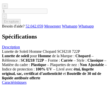
+
-
En rupture
Besoin d'aide?
52.042.059
Messenger
Whatsapp
Whatsapp
Spécifications
Description
Lunette de Soleil Homme Chopard SCH218 722P
Lunette de soleil
pour
Homme
de la Marque :
Chopard
–
Référence :
SCH218 722P
– Forme :
Carrée
– Style :
Classique
–
Matière du cadre :
Plastique
– Plaquettes de nez :
Non
Ajustable
–
Indice de protection :
100% UV
– Livré avec
étui, lingette
original, sac, certificat d’authenticité
et
Bouteille de 30 ml
de
liquide antibuée offerte
Caractéristiques