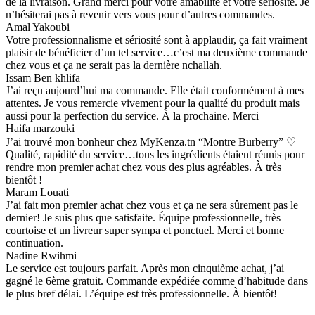
de la livraison. Grand merci pour votre amabilité et votre sériosité. Je
n’hésiterai pas à revenir vers vous pour d’autres commandes.
Amal Yakoubi
Votre professionnalisme et sériosité sont à applaudir, ça fait vraiment
plaisir de bénéficier d’un tel service…c’est ma deuxième commande
chez vous et ça ne serait pas la dernière nchallah.
Issam Ben khlifa
J’ai reçu aujourd’hui ma commande. Elle était conformément à mes
attentes. Je vous remercie vivement pour la qualité du produit mais
aussi pour la perfection du service. À la prochaine. Merci
Haifa marzouki
J’ai trouvé mon bonheur chez MyKenza.tn “Montre Burberry” ♡
Qualité, rapidité du service…tous les ingrédients étaient réunis pour
rendre mon premier achat chez vous des plus agréables. À très
bientôt !
Maram Louati
J’ai fait mon premier achat chez vous et ça ne sera sûrement pas le
dernier! Je suis plus que satisfaite. Équipe professionnelle, très
courtoise et un livreur super sympa et ponctuel. Merci et bonne
continuation.
Nadine Rwihmi
Le service est toujours parfait. Après mon cinquième achat, j’ai
gagné le 6ème gratuit. Commande expédiée comme d’habitude dans
le plus bref délai. L’équipe est très professionnelle. À bientôt!