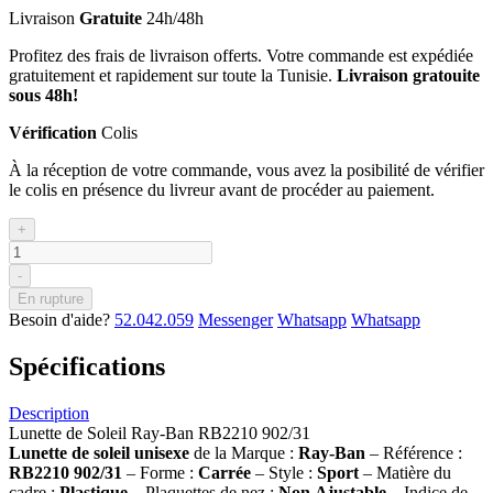
Livraison
Gratuite
24h/48h
Profitez des frais de livraison offerts. Votre commande est expédiée
gratuitement et rapidement sur toute la Tunisie.
Livraison gratouite
sous 48h!
Vérification
Colis
À la réception de votre commande, vous avez la posibilité de vérifier
le colis en présence du livreur avant de procéder au paiement.
+
-
En rupture
Besoin d'aide?
52.042.059
Messenger
Whatsapp
Whatsapp
Spécifications
Description
Lunette de Soleil Ray-Ban RB2210 902/31
Lunette de soleil
unisexe
de la Marque :
Ray-Ban
– Référence :
RB2210 902/31
– Forme :
Carrée
– Style :
Sport
– Matière du
cadre :
Plastique
– Plaquettes de nez :
Non
Ajustable
– Indice de