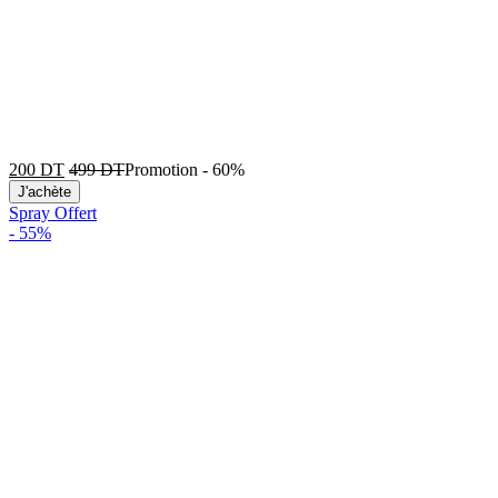
200
DT
499
DT
Promotion
-
60%
J'achète
Spray Offert
-
55%