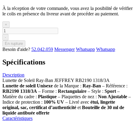
À la réception de votre commande, vous avez la posibilité de vérifier
le colis en présence du livreur avant de procéder au paiement.
+
-
En rupture
Besoin d'aide?
52.042.059
Messenger
Whatsapp
Whatsapp
Spécifications
Description
Lunette de Soleil Ray-Ban JEFFREY RB2190 1318/3A
Lunette de soleil
Unisexe
de la Marque :
Ray-Ban
– Référence :
RB2190 1318/3A
– Forme :
Rectangulaire
– Style :
Sport
–
Matière du cadre :
Plastique
– Plaquettes de nez :
Non Ajustable
–
Indice de protection :
100% UV
– Livré avec
étui, lingette
original, sac, certificat d’authenticité
et
Bouteille de 30 ml
de
liquide antibuée offerte
Caractéristiques