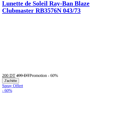
Lunette de Soleil Ray-Ban Blaze
Clubmaster RB3576N 043/73
200
DT
499
DT
Promotion
-
60%
J'achète
Spray Offert
-
60%