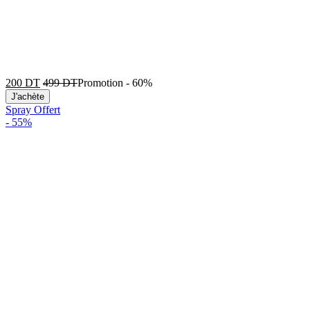
200
DT
499
DT
Promotion
-
60%
J'achète
Spray Offert
-
55%