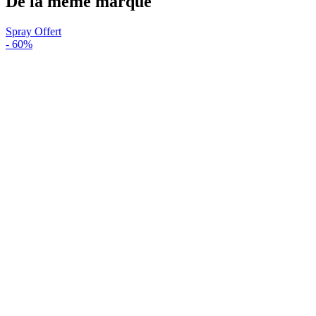
De la même marque
Spray Offert
-
60%