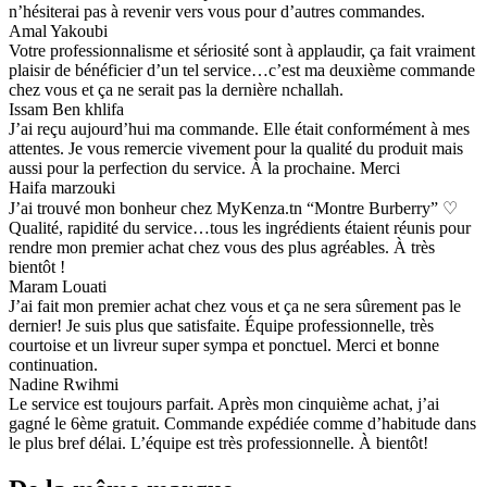
n’hésiterai pas à revenir vers vous pour d’autres commandes.
Amal Yakoubi
Votre professionnalisme et sériosité sont à applaudir, ça fait vraiment
plaisir de bénéficier d’un tel service…c’est ma deuxième commande
chez vous et ça ne serait pas la dernière nchallah.
Issam Ben khlifa
J’ai reçu aujourd’hui ma commande. Elle était conformément à mes
attentes. Je vous remercie vivement pour la qualité du produit mais
aussi pour la perfection du service. À la prochaine. Merci
Haifa marzouki
J’ai trouvé mon bonheur chez MyKenza.tn “Montre Burberry” ♡
Qualité, rapidité du service…tous les ingrédients étaient réunis pour
rendre mon premier achat chez vous des plus agréables. À très
bientôt !
Maram Louati
J’ai fait mon premier achat chez vous et ça ne sera sûrement pas le
dernier! Je suis plus que satisfaite. Équipe professionnelle, très
courtoise et un livreur super sympa et ponctuel. Merci et bonne
continuation.
Nadine Rwihmi
Le service est toujours parfait. Après mon cinquième achat, j’ai
gagné le 6ème gratuit. Commande expédiée comme d’habitude dans
le plus bref délai. L’équipe est très professionnelle. À bientôt!