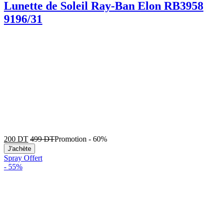
Lunette de Soleil Ray-Ban Elon RB3958
9196/31
200
DT
499
DT
Promotion
-
60%
J'achète
Spray Offert
-
55%