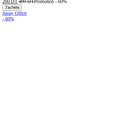
200
DT
499
DT
Promotion
-
60%
J'achète
Spray Offert
-
60%