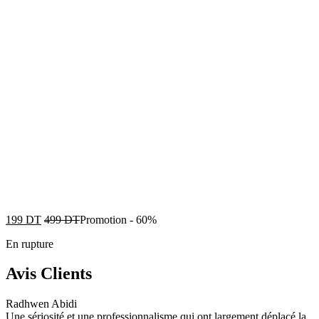
199
DT
499
DT
Promotion
-
60%
En rupture
Avis Clients
Radhwen Abidi
Une sériosité et une professionnalisme qui ont largement déplacé la