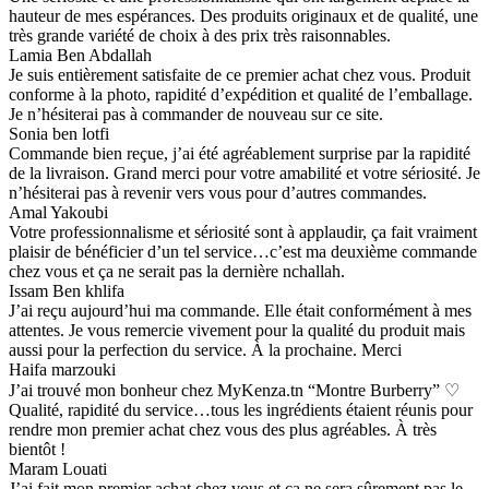
hauteur de mes espérances. Des produits originaux et de qualité, une
très grande variété de choix à des prix très raisonnables.
Lamia Ben Abdallah
Je suis entièrement satisfaite de ce premier achat chez vous. Produit
conforme à la photo, rapidité d’expédition et qualité de l’emballage.
Je n’hésiterai pas à commander de nouveau sur ce site.
Sonia ben lotfi
Commande bien reçue, j’ai été agréablement surprise par la rapidité
de la livraison. Grand merci pour votre amabilité et votre sériosité. Je
n’hésiterai pas à revenir vers vous pour d’autres commandes.
Amal Yakoubi
Votre professionnalisme et sériosité sont à applaudir, ça fait vraiment
plaisir de bénéficier d’un tel service…c’est ma deuxième commande
chez vous et ça ne serait pas la dernière nchallah.
Issam Ben khlifa
J’ai reçu aujourd’hui ma commande. Elle était conformément à mes
attentes. Je vous remercie vivement pour la qualité du produit mais
aussi pour la perfection du service. À la prochaine. Merci
Haifa marzouki
J’ai trouvé mon bonheur chez MyKenza.tn “Montre Burberry” ♡
Qualité, rapidité du service…tous les ingrédients étaient réunis pour
rendre mon premier achat chez vous des plus agréables. À très
bientôt !
Maram Louati
J’ai fait mon premier achat chez vous et ça ne sera sûrement pas le