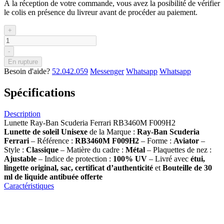
À la réception de votre commande, vous avez la posibilité de vérifier
le colis en présence du livreur avant de procéder au paiement.
+
-
En rupture
Besoin d'aide?
52.042.059
Messenger
Whatsapp
Whatsapp
Spécifications
Description
Lunette Ray-Ban Scuderia Ferrari RB3460M F009H2
Lunette de soleil
Unisexe
de la Marque :
Ray-Ban Scuderia
Ferrari
– Référence :
RB3460M F009H2
– Forme :
Aviator
–
Style :
Classique
– Matière du cadre :
Métal
– Plaquettes de nez :
Ajustable
– Indice de protection :
100% UV
– Livré avec
étui,
lingette original, sac, certificat d’authenticité
et
Bouteille de 30
ml
de liquide antibuée offerte
Caractéristiques