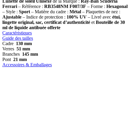
Lunette de soleil
Unisexe
de la Marque :
Ray-Ban
Scuderia
Ferrari
– Référence :
RB3548NM F007/3F
– Forme :
Hexagonal
– Style :
Sport
– Matière du cadre :
Métal
– Plaquettes de nez :
Ajustable
– Indice de protection :
100% UV
– Livré avec
étui,
lingette original, sac, certificat d’authenticité
et
Bouteille de 30
ml
de liquide antibuée offerte
Caractéristiques
Guide des tailles
Cadre
130 mm
Verres
51 mm
Branches
145 mm
Pont
21 mm
Accessoires & Emballages