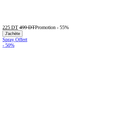
225
DT
499
DT
Promotion
-
55%
J'achète
Spray Offert
-
50%