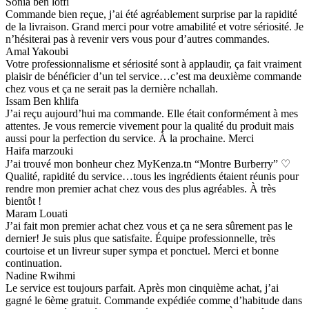
Sonia ben lotfi
Commande bien reçue, j’ai été agréablement surprise par la rapidité
de la livraison. Grand merci pour votre amabilité et votre sériosité. Je
n’hésiterai pas à revenir vers vous pour d’autres commandes.
Amal Yakoubi
Votre professionnalisme et sériosité sont à applaudir, ça fait vraiment
plaisir de bénéficier d’un tel service…c’est ma deuxième commande
chez vous et ça ne serait pas la dernière nchallah.
Issam Ben khlifa
J’ai reçu aujourd’hui ma commande. Elle était conformément à mes
attentes. Je vous remercie vivement pour la qualité du produit mais
aussi pour la perfection du service. À la prochaine. Merci
Haifa marzouki
J’ai trouvé mon bonheur chez MyKenza.tn “Montre Burberry” ♡
Qualité, rapidité du service…tous les ingrédients étaient réunis pour
rendre mon premier achat chez vous des plus agréables. À très
bientôt !
Maram Louati
J’ai fait mon premier achat chez vous et ça ne sera sûrement pas le
dernier! Je suis plus que satisfaite. Équipe professionnelle, très
courtoise et un livreur super sympa et ponctuel. Merci et bonne
continuation.
Nadine Rwihmi
Le service est toujours parfait. Après mon cinquième achat, j’ai
gagné le 6ème gratuit. Commande expédiée comme d’habitude dans