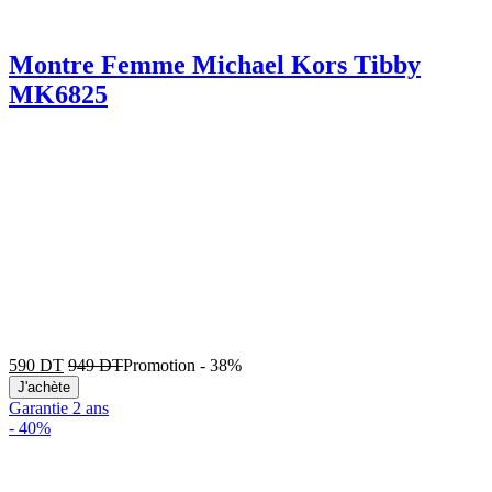
Montre Femme Michael Kors Tibby
MK6825
590
DT
949
DT
Promotion
-
38%
J'achète
Garantie 2 ans
-
40%