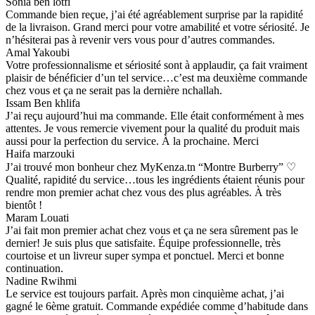
Sonia ben lotfi
Commande bien reçue, j’ai été agréablement surprise par la rapidité
de la livraison. Grand merci pour votre amabilité et votre sériosité. Je
n’hésiterai pas à revenir vers vous pour d’autres commandes.
Amal Yakoubi
Votre professionnalisme et sériosité sont à applaudir, ça fait vraiment
plaisir de bénéficier d’un tel service…c’est ma deuxième commande
chez vous et ça ne serait pas la dernière nchallah.
Issam Ben khlifa
J’ai reçu aujourd’hui ma commande. Elle était conformément à mes
attentes. Je vous remercie vivement pour la qualité du produit mais
aussi pour la perfection du service. À la prochaine. Merci
Haifa marzouki
J’ai trouvé mon bonheur chez MyKenza.tn “Montre Burberry” ♡
Qualité, rapidité du service…tous les ingrédients étaient réunis pour
rendre mon premier achat chez vous des plus agréables. À très
bientôt !
Maram Louati
J’ai fait mon premier achat chez vous et ça ne sera sûrement pas le
dernier! Je suis plus que satisfaite. Équipe professionnelle, très
courtoise et un livreur super sympa et ponctuel. Merci et bonne
continuation.
Nadine Rwihmi
Le service est toujours parfait. Après mon cinquième achat, j’ai
gagné le 6ème gratuit. Commande expédiée comme d’habitude dans