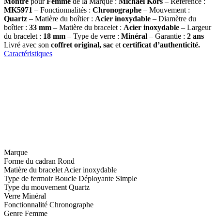
Montre
pour
Femme
de la Marque :
Michael Kors
– Référence :
MK5971
– Fonctionnalités :
C
hronographe
– Mouvement :
Quartz
– Matière du boîtier :
Acier inoxydable
– Diamètre du
boîtier :
33
mm
– Matière du bracelet :
Acier inoxydable
– Largeur
du bracelet :
18 mm
– Type de verre :
Minéral
– Garantie :
2 ans
Livré avec son
coffret original, sac
et
certificat d’authenticité.
Caractéristiques
Marque
Forme du cadran
Rond
Matière du bracelet
Acier inoxydable
Type de fermoir
Boucle Déployante Simple
Type du mouvement
Quartz
Verre
Minéral
Fonctionnalité
Chronographe
Genre
Femme