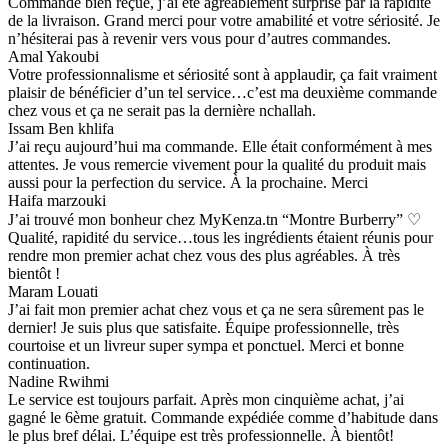
Commande bien reçue, j’ai été agréablement surprise par la rapidité
de la livraison. Grand merci pour votre amabilité et votre sériosité. Je
n’hésiterai pas à revenir vers vous pour d’autres commandes.
Amal Yakoubi
Votre professionnalisme et sériosité sont à applaudir, ça fait vraiment
plaisir de bénéficier d’un tel service…c’est ma deuxième commande
chez vous et ça ne serait pas la dernière nchallah.
Issam Ben khlifa
J’ai reçu aujourd’hui ma commande. Elle était conformément à mes
attentes. Je vous remercie vivement pour la qualité du produit mais
aussi pour la perfection du service. À la prochaine. Merci
Haifa marzouki
J’ai trouvé mon bonheur chez MyKenza.tn “Montre Burberry” ♡
Qualité, rapidité du service…tous les ingrédients étaient réunis pour
rendre mon premier achat chez vous des plus agréables. À très
bientôt !
Maram Louati
J’ai fait mon premier achat chez vous et ça ne sera sûrement pas le
dernier! Je suis plus que satisfaite. Équipe professionnelle, très
courtoise et un livreur super sympa et ponctuel. Merci et bonne
continuation.
Nadine Rwihmi
Le service est toujours parfait. Après mon cinquième achat, j’ai
gagné le 6ème gratuit. Commande expédiée comme d’habitude dans
le plus bref délai. L’équipe est très professionnelle. À bientôt!