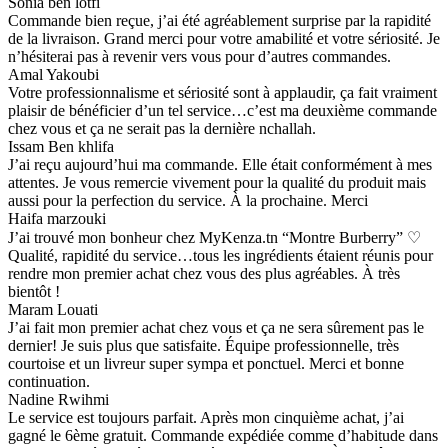
Sonia ben lotfi
Commande bien reçue, j’ai été agréablement surprise par la rapidité
de la livraison. Grand merci pour votre amabilité et votre sériosité. Je
n’hésiterai pas à revenir vers vous pour d’autres commandes.
Amal Yakoubi
Votre professionnalisme et sériosité sont à applaudir, ça fait vraiment
plaisir de bénéficier d’un tel service…c’est ma deuxième commande
chez vous et ça ne serait pas la dernière nchallah.
Issam Ben khlifa
J’ai reçu aujourd’hui ma commande. Elle était conformément à mes
attentes. Je vous remercie vivement pour la qualité du produit mais
aussi pour la perfection du service. À la prochaine. Merci
Haifa marzouki
J’ai trouvé mon bonheur chez MyKenza.tn “Montre Burberry” ♡
Qualité, rapidité du service…tous les ingrédients étaient réunis pour
rendre mon premier achat chez vous des plus agréables. À très
bientôt !
Maram Louati
J’ai fait mon premier achat chez vous et ça ne sera sûrement pas le
dernier! Je suis plus que satisfaite. Équipe professionnelle, très
courtoise et un livreur super sympa et ponctuel. Merci et bonne
continuation.
Nadine Rwihmi
Le service est toujours parfait. Après mon cinquième achat, j’ai
gagné le 6ème gratuit. Commande expédiée comme d’habitude dans