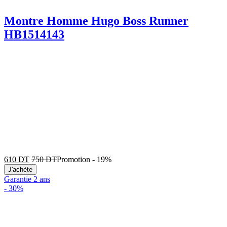
Montre Homme Hugo Boss Runner
HB1514143
610
DT
750
DT
Promotion
-
19%
J'achète
Garantie 2 ans
-
30%