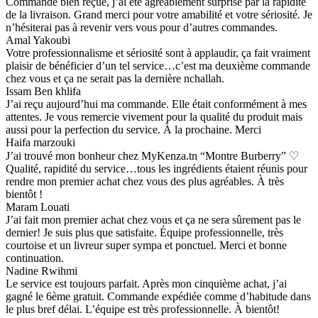
Commande bien reçue, j’ai été agréablement surprise par la rapidité
de la livraison. Grand merci pour votre amabilité et votre sériosité. Je
n’hésiterai pas à revenir vers vous pour d’autres commandes.
Amal Yakoubi
Votre professionnalisme et sériosité sont à applaudir, ça fait vraiment
plaisir de bénéficier d’un tel service…c’est ma deuxième commande
chez vous et ça ne serait pas la dernière nchallah.
Issam Ben khlifa
J’ai reçu aujourd’hui ma commande. Elle était conformément à mes
attentes. Je vous remercie vivement pour la qualité du produit mais
aussi pour la perfection du service. À la prochaine. Merci
Haifa marzouki
J’ai trouvé mon bonheur chez MyKenza.tn “Montre Burberry” ♡
Qualité, rapidité du service…tous les ingrédients étaient réunis pour
rendre mon premier achat chez vous des plus agréables. À très
bientôt !
Maram Louati
J’ai fait mon premier achat chez vous et ça ne sera sûrement pas le
dernier! Je suis plus que satisfaite. Équipe professionnelle, très
courtoise et un livreur super sympa et ponctuel. Merci et bonne
continuation.
Nadine Rwihmi
Le service est toujours parfait. Après mon cinquième achat, j’ai
gagné le 6ème gratuit. Commande expédiée comme d’habitude dans
le plus bref délai. L’équipe est très professionnelle. À bientôt!