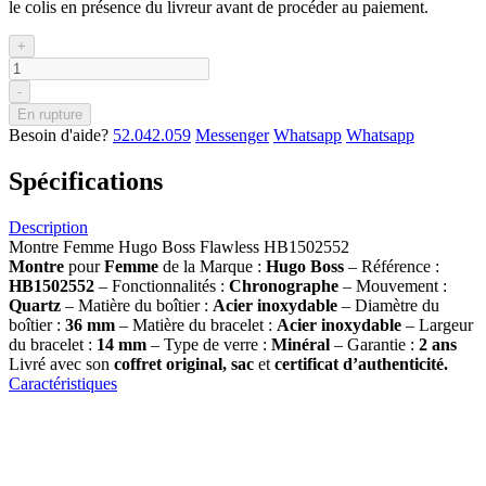
le colis en présence du livreur avant de procéder au paiement.
+
-
En rupture
Besoin d'aide?
52.042.059
Messenger
Whatsapp
Whatsapp
Spécifications
Description
Montre Femme Hugo Boss Flawless HB1502552
Montre
pour
Femme
de la Marque :
Hugo Boss
– Référence :
HB1502552
– Fonctionnalités :
Chronographe
– Mouvement :
Quartz
– Matière du boîtier :
Acier inoxydable
– Diamètre du
boîtier :
36 mm
– Matière du bracelet :
Acier inoxydable
– Largeur
du bracelet :
14 mm
– Type de verre :
Minéral
– Garantie :
2 ans
Livré avec son
coffret original, sac
et
certificat d’authenticité.
Caractéristiques