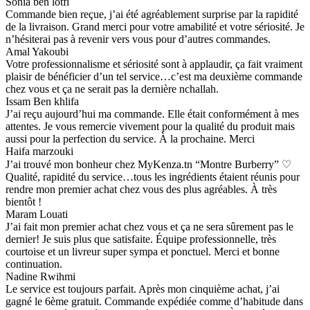
Sonia ben lotfi
Commande bien reçue, j’ai été agréablement surprise par la rapidité
de la livraison. Grand merci pour votre amabilité et votre sériosité. Je
n’hésiterai pas à revenir vers vous pour d’autres commandes.
Amal Yakoubi
Votre professionnalisme et sériosité sont à applaudir, ça fait vraiment
plaisir de bénéficier d’un tel service…c’est ma deuxième commande
chez vous et ça ne serait pas la dernière nchallah.
Issam Ben khlifa
J’ai reçu aujourd’hui ma commande. Elle était conformément à mes
attentes. Je vous remercie vivement pour la qualité du produit mais
aussi pour la perfection du service. À la prochaine. Merci
Haifa marzouki
J’ai trouvé mon bonheur chez MyKenza.tn “Montre Burberry” ♡
Qualité, rapidité du service…tous les ingrédients étaient réunis pour
rendre mon premier achat chez vous des plus agréables. À très
bientôt !
Maram Louati
J’ai fait mon premier achat chez vous et ça ne sera sûrement pas le
dernier! Je suis plus que satisfaite. Équipe professionnelle, très
courtoise et un livreur super sympa et ponctuel. Merci et bonne
continuation.
Nadine Rwihmi
Le service est toujours parfait. Après mon cinquième achat, j’ai
gagné le 6ème gratuit. Commande expédiée comme d’habitude dans