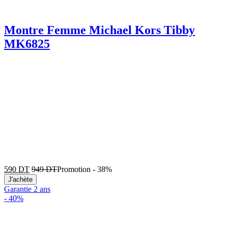
Montre Femme Michael Kors Tibby
MK6825
590
DT
949
DT
Promotion
-
38%
J'achète
Garantie 2 ans
-
40%