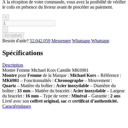
À la réception de votre commande, vous avez la posibilité de vérifier
le colis en présence du livreur avant de procéder au paiement.
+
-
En rupture
Besoin d'aide?
52.042.059
Messenger
Whatsapp
Whatsapp
Spécifications
Description
Montre Femme Michael Kors Camille MK6981
Montre
pour
Femme
de la Marque :
Michael Kors
– Référence :
MK6981
– Fonctionnalités :
Chronographe
– Mouvement :
Quartz
– Matière du boîtier :
Acier inoxydable
– Diamètre du
boîtier :
33
mm
– Matière du bracelet :
Acier inoxydable
– Largeur
du bracelet :
16 mm
– Type de verre :
Minéral
– Garantie :
2 ans
Livré avec son
coffret original, sac
et
certificat d’authenticité.
Caractéristiques