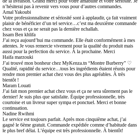
de la livraison. Grand merci pour votre amabilité et votre sériosité. Je
n’hésiterai pas à revenir vers vous pour d’autres commandes.
Amal Yakoubi
Votre professionnalisme et sériosité sont à applaudir, ça fait vraiment
plaisir de bénéficier d’un tel service…c’est ma deuxième commande
chez vous et ça ne serait pas la dernière nchallah.
Issam Ben khlifa
J’ai reçu aujourd’hui ma commande. Elle était conformément à mes
attentes. Je vous remercie vivement pour la qualité du produit mais
aussi pour la perfection du service. À la prochaine. Merci
Haifa marzouki
J’ai trouvé mon bonheur chez MyKenza.tn “Montre Burberry” ♡
Qualité, rapidité du service…tous les ingrédients étaient réunis pour
rendre mon premier achat chez vous des plus agréables. À très
bientôt !
Maram Louati
J’ai fait mon premier achat chez vous et ça ne sera sûrement pas le
dernier! Je suis plus que satisfaite. Équipe professionnelle, très
courtoise et un livreur super sympa et ponctuel. Merci et bonne
continuation.
Nadine Rwihmi
Le service est toujours parfait. Après mon cinquième achat, j’ai
gagné le 6ème gratuit. Commande expédiée comme d’habitude dans
le plus bref délai. L’équipe est très professionnelle. À bientôt!