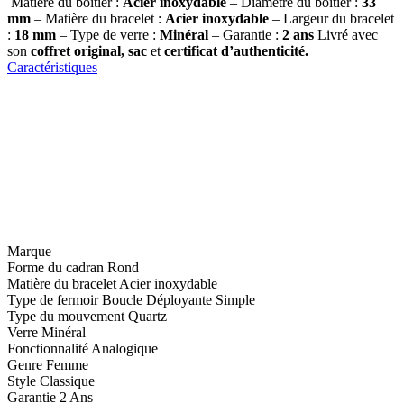
Matière du boîtier :
Acier inoxydable
– Diamètre du boîtier :
33
mm
– Matière du bracelet :
Acier inoxydable
– Largeur du bracelet
:
18 mm
– Type de verre :
Minéral
– Garantie :
2 ans
Livré avec
son
coffret original, sac
et
certificat d’authenticité.
Caractéristiques
Marque
Forme du cadran
Rond
Matière du bracelet
Acier inoxydable
Type de fermoir
Boucle Déployante Simple
Type du mouvement
Quartz
Verre
Minéral
Fonctionnalité
Analogique
Genre
Femme
Style
Classique
Garantie
2 Ans