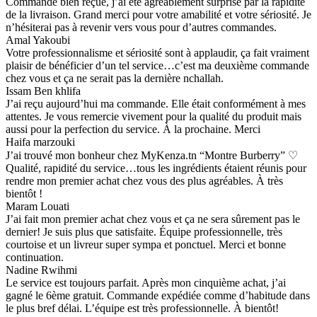
Commande bien reçue, j’ai été agréablement surprise par la rapidité
de la livraison. Grand merci pour votre amabilité et votre sériosité. Je
n’hésiterai pas à revenir vers vous pour d’autres commandes.
Amal Yakoubi
Votre professionnalisme et sériosité sont à applaudir, ça fait vraiment
plaisir de bénéficier d’un tel service…c’est ma deuxième commande
chez vous et ça ne serait pas la dernière nchallah.
Issam Ben khlifa
J’ai reçu aujourd’hui ma commande. Elle était conformément à mes
attentes. Je vous remercie vivement pour la qualité du produit mais
aussi pour la perfection du service. À la prochaine. Merci
Haifa marzouki
J’ai trouvé mon bonheur chez MyKenza.tn “Montre Burberry” ♡
Qualité, rapidité du service…tous les ingrédients étaient réunis pour
rendre mon premier achat chez vous des plus agréables. À très
bientôt !
Maram Louati
J’ai fait mon premier achat chez vous et ça ne sera sûrement pas le
dernier! Je suis plus que satisfaite. Équipe professionnelle, très
courtoise et un livreur super sympa et ponctuel. Merci et bonne
continuation.
Nadine Rwihmi
Le service est toujours parfait. Après mon cinquième achat, j’ai
gagné le 6ème gratuit. Commande expédiée comme d’habitude dans
le plus bref délai. L’équipe est très professionnelle. À bientôt!