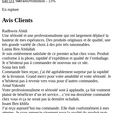
640
DT
949
DT
Promotion
-
33%
En rupture
Avis Clients
Radhwen Abidi
Une sériosité et une professionnalisme qui ont largement déplacé la
hauteur de mes espérances. Des produits originaux et de qualité, une
très grande variété de choix à des prix très raisonnables.
Lamia Ben Abdallah
Je suis entièrement satisfaite de ce premier achat chez vous. Produit
conforme à la photo, rapidité d’expédition et qualité de l’emballage.
Je n’hésiterai pas à commander de nouveau sur ce site.
Sonia ben lotfi
Commande bien reçue, j’ai été agréablement surprise par la rapidité
de la livraison. Grand merci pour votre amabilité et votre sériosité. Je
n’hésiterai pas à revenir vers vous pour d’autres commandes.
Amal Yakoubi
Votre professionnalisme et sériosité sont à applaudir, ça fait vraiment
plaisir de bénéficier d’un tel service…c’est ma deuxième commande
chez vous et ça ne serait pas la dernière nchallah.
Issam Ben khlifa
J’ai reçu aujourd’hui ma commande. Elle était conformément à mes
attentes. Je vous remercie vivement pour la qualité du produit mais