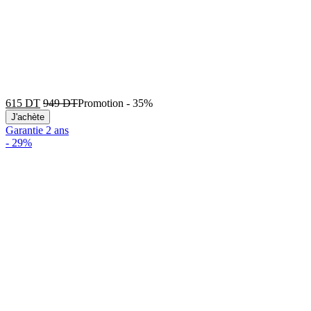
615
DT
949
DT
Promotion
-
35%
J'achète
Garantie 2 ans
-
29%