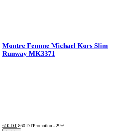
Montre Femme Michael Kors Slim
Runway MK3371
610
DT
860
DT
Promotion
-
29%