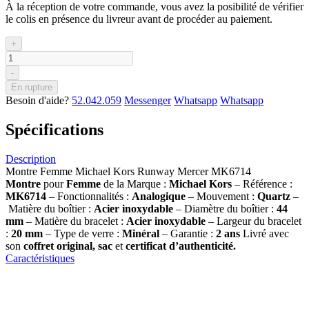
À la réception de votre commande, vous avez la posibilité de vérifier
le colis en présence du livreur avant de procéder au paiement.
+
-
En rupture
Besoin d'aide?
52.042.059
Messenger
Whatsapp
Whatsapp
Spécifications
Description
Montre Femme Michael Kors Runway Mercer MK6714
Montre
pour
Femme
de la Marque :
Michael Kors
– Référence :
MK6714
– Fonctionnalités :
Analogique
– Mouvement :
Quartz
–
Matière du boîtier :
Acier inoxydable
– Diamètre du boîtier :
44
mm
– Matière du bracelet :
Acier inoxydable
– Largeur du bracelet
:
20 mm
– Type de verre :
Minéral
– Garantie :
2 ans
Livré avec
son
coffret original, sac
et
certificat d’authenticité.
Caractéristiques