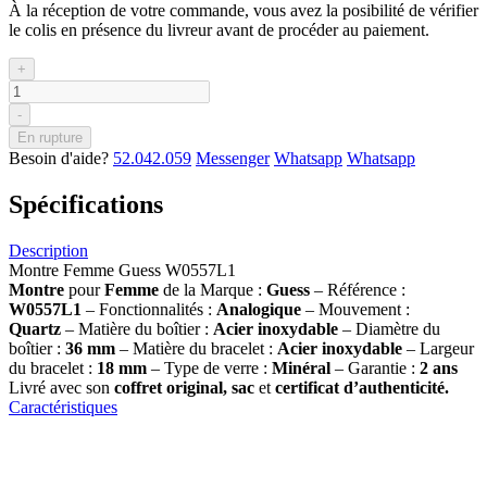
À la réception de votre commande, vous avez la posibilité de vérifier
le colis en présence du livreur avant de procéder au paiement.
+
-
En rupture
Besoin d'aide?
52.042.059
Messenger
Whatsapp
Whatsapp
Spécifications
Description
Montre Femme Guess W0557L1
Montre
pour
Femme
de la Marque :
Guess
– Référence :
W0557L1
– Fonctionnalités :
Analogique
– Mouvement :
Quartz
– Matière du boîtier :
Acier inoxydable
– Diamètre du
boîtier :
36
mm
– Matière du bracelet :
Acier inoxydable
– Largeur
du bracelet :
18 mm
– Type de verre :
Minéral
– Garantie :
2 ans
Livré avec son
coffret original, sac
et
certificat d’authenticité.
Caractéristiques