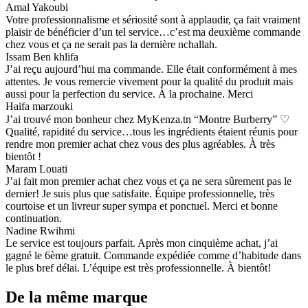
Amal Yakoubi
Votre professionnalisme et sériosité sont à applaudir, ça fait vraiment
plaisir de bénéficier d’un tel service…c’est ma deuxième commande
chez vous et ça ne serait pas la dernière nchallah.
Issam Ben khlifa
J’ai reçu aujourd’hui ma commande. Elle était conformément à mes
attentes. Je vous remercie vivement pour la qualité du produit mais
aussi pour la perfection du service. À la prochaine. Merci
Haifa marzouki
J’ai trouvé mon bonheur chez MyKenza.tn “Montre Burberry” ♡
Qualité, rapidité du service…tous les ingrédients étaient réunis pour
rendre mon premier achat chez vous des plus agréables. À très
bientôt !
Maram Louati
J’ai fait mon premier achat chez vous et ça ne sera sûrement pas le
dernier! Je suis plus que satisfaite. Équipe professionnelle, très
courtoise et un livreur super sympa et ponctuel. Merci et bonne
continuation.
Nadine Rwihmi
Le service est toujours parfait. Après mon cinquième achat, j’ai
gagné le 6ème gratuit. Commande expédiée comme d’habitude dans
le plus bref délai. L’équipe est très professionnelle. À bientôt!
De la même marque