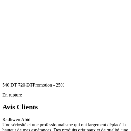
540
DT
720
DT
Promotion
-
25%
En rupture
Avis Clients
Radhwen Abidi
Une sériosité et une professionnalisme qui ont largement déplacé la
hauteur de mes espérances. Des produits originaux et de qualité, une