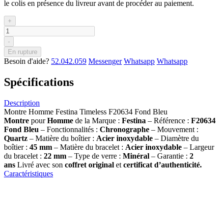
le colis en présence du livreur avant de procéder au paiement.
+
-
En rupture
Besoin d'aide?
52.042.059
Messenger
Whatsapp
Whatsapp
Spécifications
Description
Montre Homme Festina Timeless F20634 Fond Bleu
Montre
pour
Homme
de la Marque :
Festina
– Référence :
F20634
Fond Bleu
– Fonctionnalités :
Chronographe
– Mouvement :
Quartz
– Matière du boîtier :
Acier inoxydable
– Diamètre du
boîtier :
45 mm
– Matière du bracelet :
Acier inoxydable
– Largeur
du bracelet :
22 mm
– Type de verre :
Minéral
– Garantie :
2
ans
Livré avec son
coffret original
et
certificat d’authenticité.
Caractéristiques