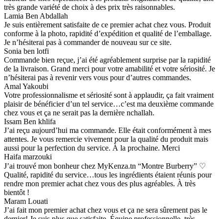
très grande variété de choix à des prix très raisonnables.
Lamia Ben Abdallah
Je suis entièrement satisfaite de ce premier achat chez vous. Produit
conforme à la photo, rapidité d’expédition et qualité de l’emballage.
Je n’hésiterai pas à commander de nouveau sur ce site.
Sonia ben lotfi
Commande bien reçue, j’ai été agréablement surprise par la rapidité
de la livraison. Grand merci pour votre amabilité et votre sériosité. Je
n’hésiterai pas à revenir vers vous pour d’autres commandes.
Amal Yakoubi
Votre professionnalisme et sériosité sont à applaudir, ça fait vraiment
plaisir de bénéficier d’un tel service…c’est ma deuxième commande
chez vous et ça ne serait pas la dernière nchallah.
Issam Ben khlifa
J’ai reçu aujourd’hui ma commande. Elle était conformément à mes
attentes. Je vous remercie vivement pour la qualité du produit mais
aussi pour la perfection du service. À la prochaine. Merci
Haifa marzouki
J’ai trouvé mon bonheur chez MyKenza.tn “Montre Burberry” ♡
Qualité, rapidité du service…tous les ingrédients étaient réunis pour
rendre mon premier achat chez vous des plus agréables. À très
bientôt !
Maram Louati
J’ai fait mon premier achat chez vous et ça ne sera sûrement pas le
dernier! Je suis plus que satisfaite. Équipe professionnelle, très