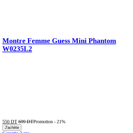
Montre Femme Guess Mini Phantom
W0235L2
550
DT
699
DT
Promotion
-
21%
J'achète