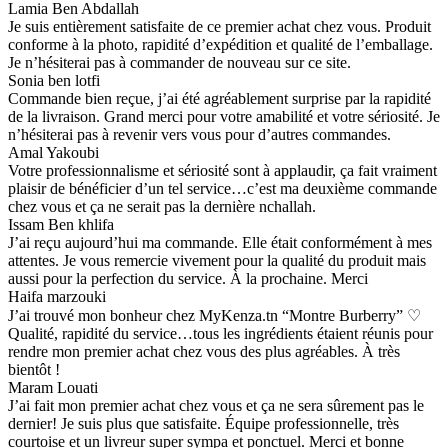
Lamia Ben Abdallah
Je suis entièrement satisfaite de ce premier achat chez vous. Produit
conforme à la photo, rapidité d’expédition et qualité de l’emballage.
Je n’hésiterai pas à commander de nouveau sur ce site.
Sonia ben lotfi
Commande bien reçue, j’ai été agréablement surprise par la rapidité
de la livraison. Grand merci pour votre amabilité et votre sériosité. Je
n’hésiterai pas à revenir vers vous pour d’autres commandes.
Amal Yakoubi
Votre professionnalisme et sériosité sont à applaudir, ça fait vraiment
plaisir de bénéficier d’un tel service…c’est ma deuxième commande
chez vous et ça ne serait pas la dernière nchallah.
Issam Ben khlifa
J’ai reçu aujourd’hui ma commande. Elle était conformément à mes
attentes. Je vous remercie vivement pour la qualité du produit mais
aussi pour la perfection du service. À la prochaine. Merci
Haifa marzouki
J’ai trouvé mon bonheur chez MyKenza.tn “Montre Burberry” ♡
Qualité, rapidité du service…tous les ingrédients étaient réunis pour
rendre mon premier achat chez vous des plus agréables. À très
bientôt !
Maram Louati
J’ai fait mon premier achat chez vous et ça ne sera sûrement pas le
dernier! Je suis plus que satisfaite. Équipe professionnelle, très
courtoise et un livreur super sympa et ponctuel. Merci et bonne