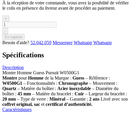
À la réception de votre commande, vous avez la posibilité de vérifier
le colis en présence du livreur avant de procéder au paiement.
+
-
En rupture
Besoin d'aide?
52.042.059
Messenger
Whatsapp
Whatsapp
Spécifications
Description
Montre Homme Guess Pursuit W0500G1
Montre
pour
Homme
de la Marque :
Guess
– Référence :
W0500G1
– Fonctionnalités :
Chronographe
– Mouvement :
Quartz
– Matière du boîtier :
Acier inoxydable
– Diamètre du
boîtier :
45 mm
– Matière du bracelet :
Cuir
– Largeur du bracelet :
20 mm
– Type de verre :
Minéral
– Garantie :
2 ans
Livré avec son
coffret original, sac
et
certificat d’authenticité.
Caractéristiques