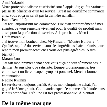
Amal Yakoubi
Votre professionnalisme et sériosité sont à applaudir, ça fait vraiment
plaisir de bénéficier d’un tel service…c’est ma deuxième commande
chez vous et ça ne serait pas la dernière nchallah.
Issam Ben khlifa
J’ai reçu aujourd’hui ma commande. Elle était conformément à mes
attentes. Je vous remercie vivement pour la qualité du produit mais
aussi pour la perfection du service. À la prochaine. Merci
Haifa marzouki
J’ai trouvé mon bonheur chez MyKenza.tn “Montre Burberry” ♡
Qualité, rapidité du service…tous les ingrédients étaient réunis pour
rendre mon premier achat chez vous des plus agréables. À très
bientôt !
Maram Louati
J’ai fait mon premier achat chez vous et ça ne sera sûrement pas le
dernier! Je suis plus que satisfaite. Équipe professionnelle, très
courtoise et un livreur super sympa et ponctuel. Merci et bonne
continuation.
Nadine Rwihmi
Le service est toujours parfait. Après mon cinquième achat, j’ai
gagné le 6ème gratuit. Commande expédiée comme d’habitude dans
le plus bref délai. L’équipe est très professionnelle. À bientôt!
De la même marque