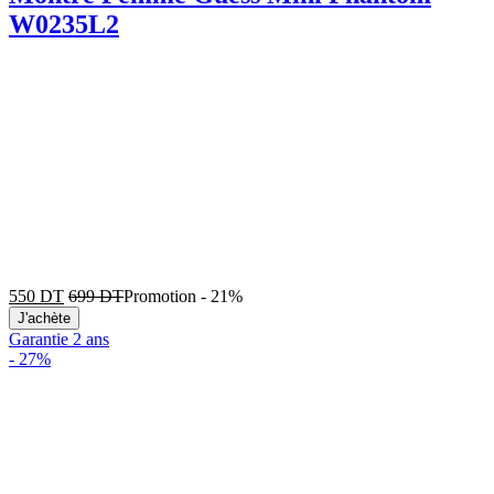
W0235L2
550
DT
699
DT
Promotion
-
21%
J'achète
Garantie 2 ans
-
27%