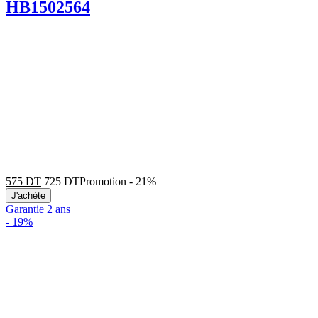
HB1502564
575
DT
725
DT
Promotion
-
21%
J'achète
Garantie 2 ans
-
19%