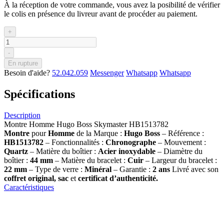
À la réception de votre commande, vous avez la posibilité de vérifier
le colis en présence du livreur avant de procéder au paiement.
+
-
En rupture
Besoin d'aide?
52.042.059
Messenger
Whatsapp
Whatsapp
Spécifications
Description
Montre Homme Hugo Boss Skymaster HB1513782
Montre
pour
Homme
de la Marque :
Hugo Boss
– Référence :
HB1513782
– Fonctionnalités :
Chronographe
– Mouvement :
Quartz
– Matière du boîtier :
Acier inoxydable
– Diamètre du
boîtier :
44 mm
– Matière du bracelet :
Cuir
– Largeur du bracelet :
22 mm
– Type de verre :
Minéral
– Garantie :
2 ans
Livré avec son
coffret original, sac
et
certificat d’authenticité.
Caractéristiques