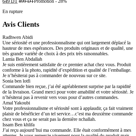
649
DT
899
DT
Promotion
-
28%
En rupture
Avis Clients
Radhwen Abidi
Une sériosité et une professionnalisme qui ont largement déplacé la
hauteur de mes espérances. Des produits originaux et de qualité, une
très grande variété de choix à des prix très raisonnables.
Lamia Ben Abdallah
Je suis entièrement satisfaite de ce premier achat chez vous. Produit
conforme à la photo, rapidité d’expédition et qualité de l’emballage.
Je n’hésiterai pas à commander de nouveau sur ce site.
Sonia ben lotfi
Commande bien reçue, j’ai été agréablement surprise par la rapidité
de la livraison. Grand merci pour votre amabilité et votre sériosité. Je
n’hésiterai pas à revenir vers vous pour d’autres commandes.
Amal Yakoubi
Votre professionnalisme et sériosité sont à applaudir, ça fait vraiment
plaisir de bénéficier d’un tel service…c’est ma deuxième commande
chez vous et ça ne serait pas la dernière nchallah.
Issam Ben khlifa
J’ai reçu aujourd’hui ma commande. Elle était conformément à mes
attentes. Je vous remercie vivement pour la qualité du produit mais