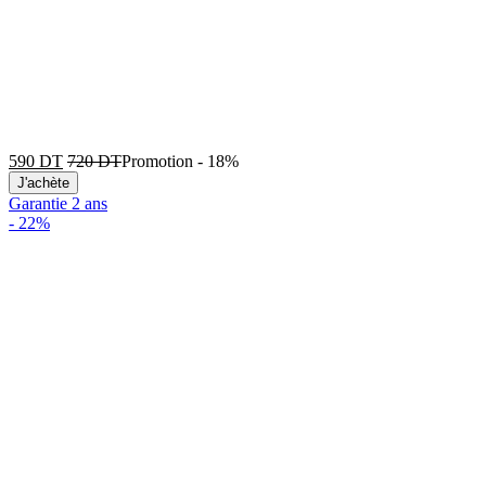
590
DT
720
DT
Promotion
-
18%
J'achète
Garantie 2 ans
-
22%