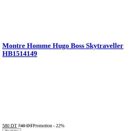
Montre Homme Hugo Boss Skytraveller
HB1514149
580
DT
740
DT
Promotion
-
22%