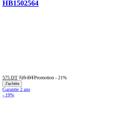
HB1502564
575
DT
725
DT
Promotion
-
21%
J'achète
Garantie 2 ans
-
19%